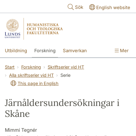
Hoppa till huvudinnehåll
Sök
English website
Utbildning
Forskning
Samverkan
Mer
Kontakt
Om fakulteterna
Start
Forskning
Skriftserier vid HT
Alla skriftserier vid HT
Serie
This page in English
Järnåldersundersökningar i
Skåne
Mimmi Tegnér