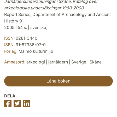
Järnåldersundersökningar i Skåne. Katalog över
arkeologiska undersökningar 1960-2000
Report Series, Department of Archaeology and Ancient
History 91
2005 | 54 s. | svenska,
ISSN:
0281-3440
ISBN:
91-87336-97-9
Förlag:
Malmö kulturmiljö
Ämnesord:
arkeologi | järnåldern | Sverige | Skåne
Låna boken
DELA
Dela
Dela
Dela
på
på
på
Facebook
Twitter
LinkedIn