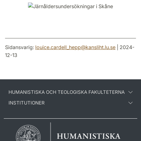
Sidansvarig:
louice.cardell_hepp
@
kansliht.lu
.
se
| 2024-
12-13
HUMANISTISKA OCH TEOLOGISKA FAKULTETERNA
INSTITUTIONER