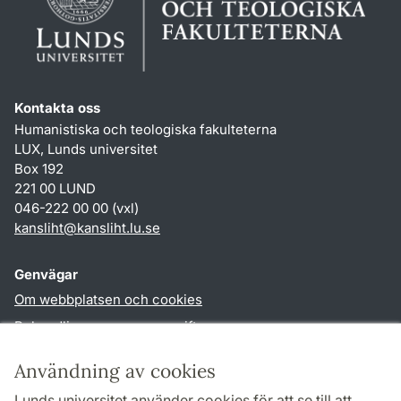
Kontakta oss
Humanistiska och teologiska fakulteterna
LUX, Lunds universitet
Box 192
221 00 LUND
046-222 00 00 (vxl)
kansliht
@
kansliht.lu
.
se
Genvägar
Om webbplatsen och cookies
Behandling av personuppgifter
Tillgänglighetsredogörelse
Användning av cookies
TYPO3-login
Lunds universitet använder cookies för att se till att