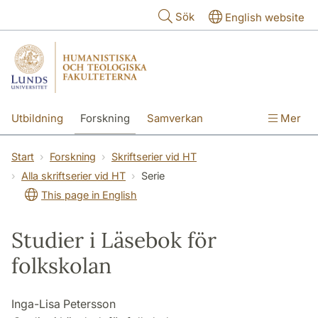
Hoppa till huvudinnehåll
Sök
English website
Utbildning
Forskning
Samverkan
Mer
Kontakt
Om fakulteterna
Start
Forskning
Skriftserier vid HT
Alla skriftserier vid HT
Serie
This page in English
Studier i Läsebok för
folkskolan
Inga-Lisa Petersson