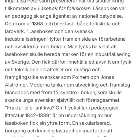
Inga-Lisa Petersson presenterar här två studier kring
Facebook
Twitter
LinkedIn
tillkomsten av
Läsebok för folkskolan
. Läseboken var
en pedagogisk angelägenhet av nationell betydelse.
Den kom ut 1868 och blev läst i både folkskola och
läroverk. "Läseboken och den svenska
industrialiseringen" lyfter fram en sida av förarbetena
och avsikterna med boken. Man tycks ha velat att
läseboken skulle bereda marken för en industrialisering
av Sverige. Den fick därför innehålla ett avsnitt om fysik
och teknik och berättelser om duktiga och
framgångsrika svenskar som Polhem och Jonas
Alströmer. Moderna tankar om utveckling och framsteg
blandades med from försynstro i boken, som skulle
skänka unga svenskar självtillit och företagsamhet.
"Fraktur eller antikva? Om tryckstilar i pedagogisk
litteratur 1842-1889" är en undersökning av hur
läseboken fick sin yttre form. En sekulariserad,
borgerlig och kvinnlig lästradition medförde att