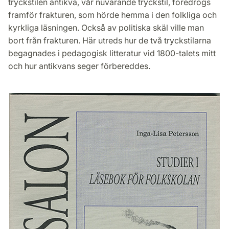
tryckstilen antikva, vår nuvarande tryckstil, föredrogs
framför frakturen, som hörde hemma i den folkliga och
kyrkliga läsningen. Också av politiska skäl ville man
bort från frakturen. Här utreds hur de två tryckstilarna
begagnades i pedagogisk litteratur vid 1800-talets mitt
och hur antikvans seger förbereddes.