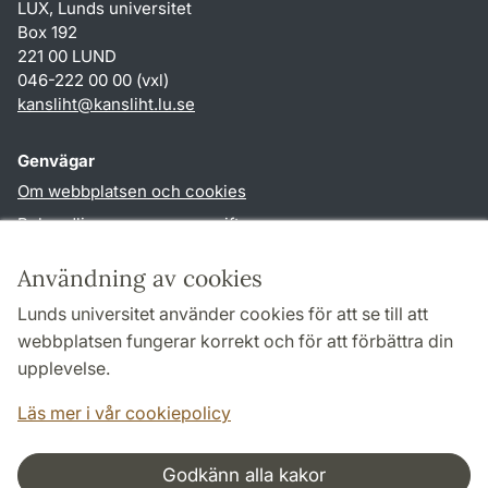
LUX, Lunds universitet
Box 192
221 00 LUND
046-222 00 00 (vxl)
kansliht
@
kansliht.lu
.
se
Genvägar
Om webbplatsen och cookies
Behandling av personuppgifter
Tillgänglighetsredogörelse
Användning av cookies
TYPO3-login
Lunds universitet använder cookies för att se till att
webbplatsen fungerar korrekt och för att förbättra din
Följ oss i sociala medier
upplevelse.
Facebook
Youtube
Läs mer i vår cookiepolicy
Godkänn alla kakor