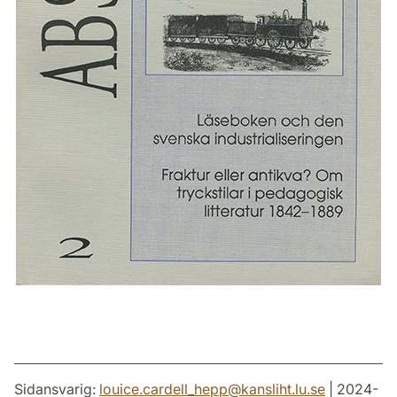
Sidansvarig:
louice.cardell_hepp
@
kansliht.lu
.
se
| 2024-