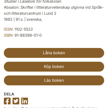
Studier i Läsebok för folkskolan
Absalon. Skrifter i litteraturvetenskap utgivna vid Språk-
och litteraturcentrum i Lund 2
1992 | 91 s. | svenska,
ISSN:
1102-5522
ISBN:
91-88396-01-0
Låna boken
Köp boken
Läs boken
DELA
Dela
Dela
Dela
på
på
på