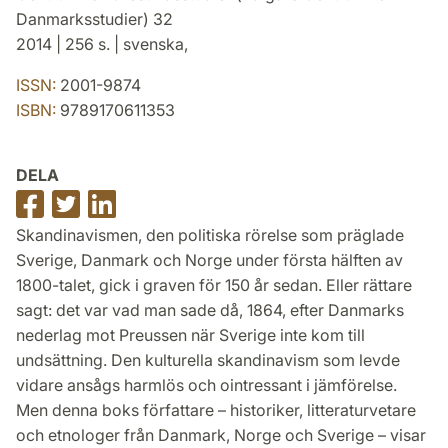
Danmarksstudier) 32
2014 | 256 s. | svenska,
ISSN:
2001-9874
ISBN:
9789170611353
DELA
Dela
Dela
Dela
på
på
på
Skandinavismen, den politiska rörelse som präglade
Facebook
Twitter
LinkedIn
Sverige, Danmark och Norge under första hälften av
1800-talet, gick i graven för 150 år sedan. Eller rättare
sagt: det var vad man sade då, 1864, efter Danmarks
nederlag mot Preussen när Sverige inte kom till
undsättning. Den kulturella skandinavism som levde
vidare ansågs harmlös och ointressant i jämförelse.
Men denna boks författare – historiker, litteraturvetare
och etnologer från Danmark, Norge och Sverige – visar