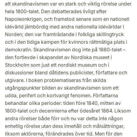
att skandinavismen var en stark och viktig rörelse under
hela 1800-talet. Den debatterades livligt efter
Napoleonkrigen, och framstod senare som en nationell
idévärld jämbördig med andra nationella idévärldar i
Norden; den var framträdande i folkliga skillingtryck
och i den tidiga kampen för kvinnors rättmätiga plats i
demokratin. Skandinavismen dog inte på 1860-talet –
den fortlevde i skapandet av Nordiska museet i
Stockholm som just ett nordiskt museum och i
diskussioner bland dåtidens publicister, författare och
utgivare. I boken problematiseras från skilda
utgångspunkter bilden av skandinavismen som ett
udda, perifert och kortvarigt fenomen. Författarna
behandlar olika perioder: tiden före 1840, mitten av
1800-talet och decennierna efter ödesåret 1864. Liksom
andra rörelser både förr och nu var detta inte någon
enhetlig rörelse utan dess innehåll och målsättningar,
liksom aktörerna, förändrades över tid. Men för den