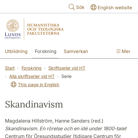
Hoppa till huvudinnehåll
Sök
English website
Utbildning
Forskning
Samverkan
Mer
Kontakt
Om fakulteterna
Start
Forskning
Skriftserier vid HT
Alla skriftserier vid HT
Serie
This page in English
Skandinavism
Magdalena Hillström, Hanne Sanders (red.)
Skandinavism. En rörelse och en idé under 1800-talet
Centrum för Öresundsstudier (tidigare Centrum för