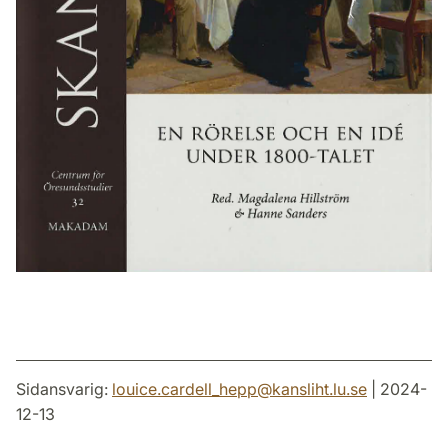
Sidansvarig:
louice.cardell_hepp
@
kansliht.lu
.
se
| 2024-
12-13