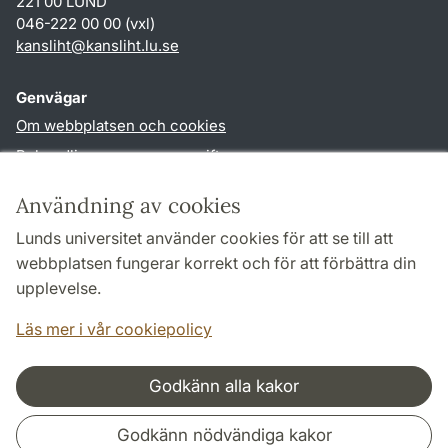
221 00 LUND
046-222 00 00 (vxl)
kansliht
@
kansliht.lu
.
se
Genvägar
Om webbplatsen och cookies
Behandling av personuppgifter
Tillgänglighetsredogörelse
Användning av cookies
TYPO3-login
Lunds universitet använder cookies för att se till att
webbplatsen fungerar korrekt och för att förbättra din
Följ oss i sociala medier
upplevelse.
Facebook
Youtube
Läs mer i vår cookiepolicy
Godkänn alla kakor
Samarbeten och nätverk
Godkänn nödvändiga kakor