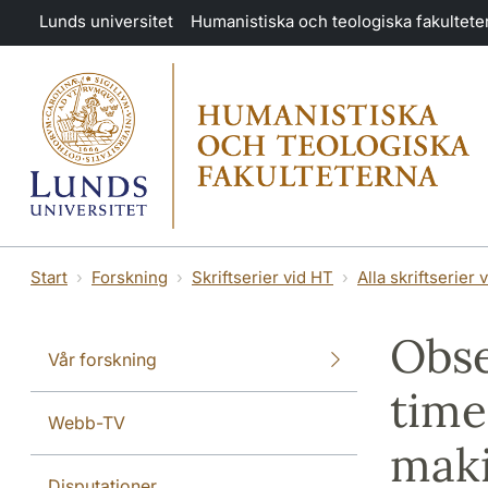
Hoppa till huvudinnehåll
Lunds universitet
Humanistiska och teologiska fakultete
Start
Forskning
Skriftserier vid HT
Alla skriftserier 
Obse
Vår forskning
time
Webb-TV
mak
Disputationer