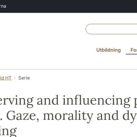
rna
Utbildning
Fo
vid HT
Serie
rving and influencing p
. Gaze, morality and d
ing