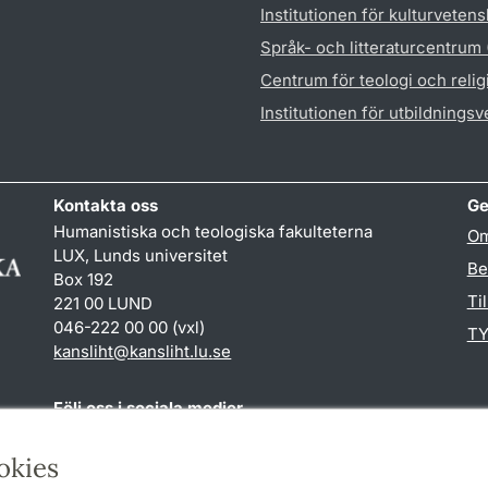
Institutionen för kulturveten
Språk- och litteraturcentrum
Centrum för teologi och reli
Institutionen för utbildnings
Kontakta oss
Ge
Humanistiska och teologiska fakulteterna
Om
LUX, Lunds universitet
Be
Box 192
Ti
221 00 LUND
046-222 00 00 (vxl)
TY
kansliht
@
kansliht.lu
.
se
Följ oss i sociala medier
Facebook
Youtube
okies