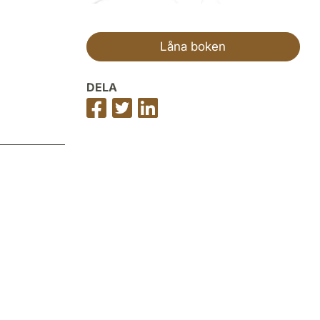
Låna boken
DELA
Dela
Dela
Dela
på
på
på
Facebook
Twitter
LinkedIn