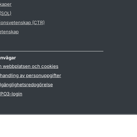
skaper
 (SOL)
gionsvetenskap (CTR)
vetenskap
nvägar
 webbplatsen och cookies
handling av personuppgifter
llgänglighetsredogörelse
PO3-login