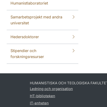
Humanistlaboratoriet
Samarbetsprojekt med andra
universitet
Hedersdoktorer
Stipendier och
forskningsresurser
HUMANISTISKA OCH TEOLOGISKA FAKULTE
Ledning och organisation
HT-biblioteken
IT-enheten