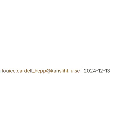
:
louice.cardell_hepp
@
kansliht.lu
.
se
| 2024-12-13