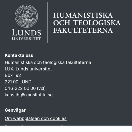
Kontakta oss
Humanistiska och teologiska fakulteterna
LUX, Lunds universitet
Box 192
221 00 LUND
046-222 00 00 (vxl)
kansliht
@
kansliht.lu
.
se
Genvägar
Om webbplatsen och cookies
Behandling av personuppgifter