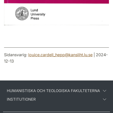
Sidansvarig:
louice.cardell_hepp
@
kansliht.lu
.
se
| 2024-
12-13
HUMANISTISKA OCH TEOLOGISKA FAKULTETERNA
INSTITUTIONER