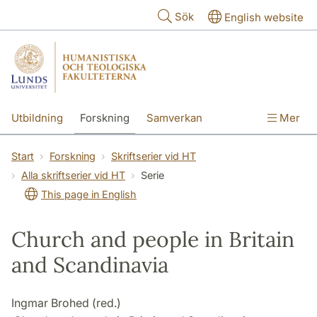
Hoppa till huvudinnehåll
Sök
English website
Utbildning
Forskning
Samverkan
Mer
Kontakt
Om fakulteterna
Start
Forskning
Skriftserier vid HT
Alla skriftserier vid HT
Serie
This page in English
Church and people in Britain
and Scandinavia
Ingmar Brohed (red.)