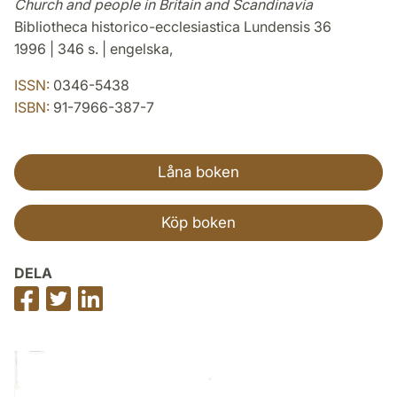
Church and people in Britain and Scandinavia
Bibliotheca historico-ecclesiastica Lundensis 36
1996 | 346 s. | engelska,
ISSN:
0346-5438
ISBN:
91-7966-387-7
Låna boken
Köp boken
DELA
Dela
Dela
Dela
på
på
på
Facebook
Twitter
LinkedIn