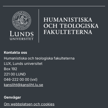
Kontakta oss
Humanistiska och teologiska fakulteterna
LUX, Lunds universitet
Box 192
221 00 LUND
046-222 00 00 (vxl)
kansliht
@
kansliht.lu
.
se
Genvägar
Om webbplatsen och cookies