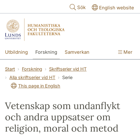
Hoppa till huvudinnehåll
Sök
English website
Utbildning
Forskning
Samverkan
Mer
Kontakt
Om fakulteterna
Start
Forskning
Skriftserier vid HT
Alla skriftserier vid HT
Serie
This page in English
Vetenskap som undanflykt
och andra uppsatser om
religion, moral och metod