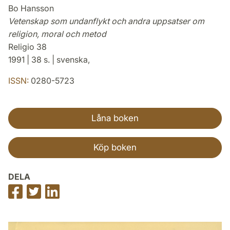
Bo Hansson
Vetenskap som undanflykt och andra uppsatser om
religion, moral och metod
Religio 38
1991 | 38 s. | svenska,
ISSN:
0280-5723
Låna boken
Köp boken
DELA
Dela
Dela
Dela
på
på
på
Facebook
Twitter
LinkedIn