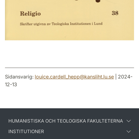
Sidansvarig:
louice.cardell_hepp
@
kansliht.lu
.
se
| 2024-
12-13
HUMANISTISKA OCH TEOLOGISKA FAKULTETERNA
INSTITUTIONER