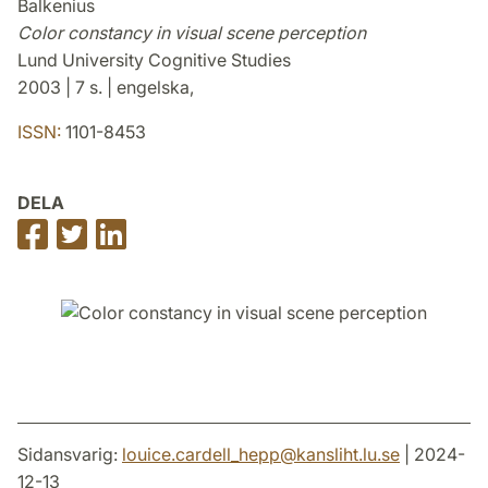
Balkenius
Color constancy in visual scene perception
Lund University Cognitive Studies
2003 | 7 s. | engelska,
ISSN:
1101-8453
DELA
Dela
Dela
Dela
på
på
på
Facebook
Twitter
LinkedIn
Sidansvarig:
louice.cardell_hepp
@
kansliht.lu
.
se
| 2024-
12-13