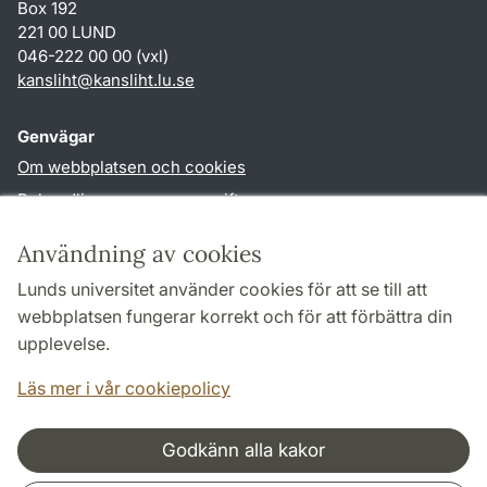
Box 192
221 00 LUND
046-222 00 00 (vxl)
kansliht
@
kansliht.lu
.
se
Genvägar
Om webbplatsen och cookies
Behandling av personuppgifter
Tillgänglighetsredogörelse
Användning av cookies
TYPO3-login
Lunds universitet använder cookies för att se till att
webbplatsen fungerar korrekt och för att förbättra din
Följ oss i sociala medier
upplevelse.
Facebook
Youtube
Läs mer i vår cookiepolicy
Godkänn alla kakor
Samarbeten och nätverk