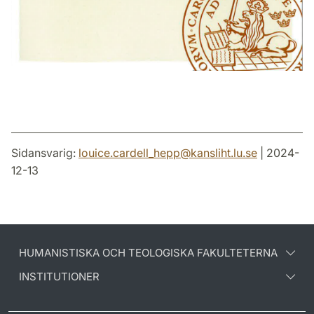
Sidansvarig:
louice.cardell_hepp
@
kansliht.lu
.
se
| 2024-
12-13
HUMANISTISKA OCH TEOLOGISKA FAKULTETERNA
INSTITUTIONER