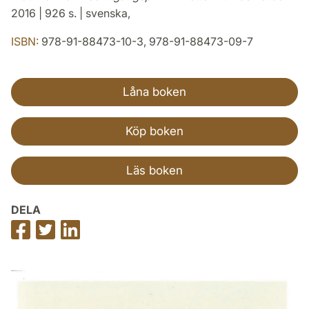
2016 | 926 s. | svenska,
ISBN:
978-91-88473-10-3, 978-91-88473-09-7
Låna boken
Köp boken
Läs boken
DELA
Dela
Dela
Dela
på
på
på
Facebook
Twitter
LinkedIn