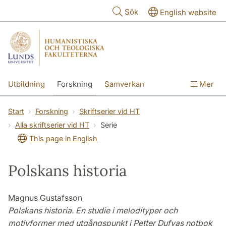
Hoppa till huvudinnehåll
Sök
English website
Utbildning
Forskning
Samverkan
Mer
Kontakt
Om fakulteterna
Start
Forskning
Skriftserier vid HT
Alla skriftserier vid HT
Serie
This page in English
Polskans historia
Magnus Gustafsson
Polskans historia. En studie i melodityper och
motivformer med utgångspunkt i Petter Dufvas notbok