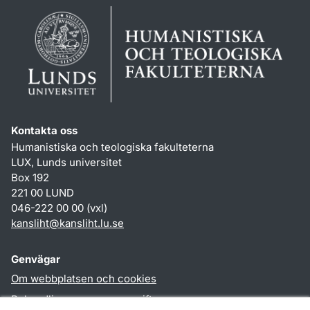
Kontakta oss
Humanistiska och teologiska fakulteterna
LUX, Lunds universitet
Box 192
221 00 LUND
046-222 00 00 (vxl)
kansliht
@
kansliht.lu
.
se
Genvägar
Om webbplatsen och cookies
Behandling av personuppgifter