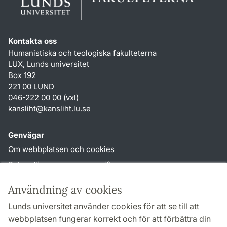
Kontakta oss
Humanistiska och teologiska fakulteterna
LUX, Lunds universitet
Box 192
221 00 LUND
046-222 00 00 (vxl)
kansliht
@
kansliht.lu
.
se
Genvägar
Om webbplatsen och cookies
Behandling av personuppgifter
Tillgänglighetsredogörelse
Användning av cookies
TYPO3-login
Lunds universitet använder cookies för att se till att
webbplatsen fungerar korrekt och för att förbättra din
Följ oss i sociala medier