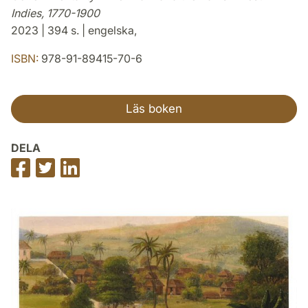
Indies, 1770-1900
2023 | 394 s. | engelska,
ISBN:
978-91-89415-70-6
Läs boken
DELA
Dela
Dela
Dela
på
på
på
Facebook
Twitter
LinkedIn