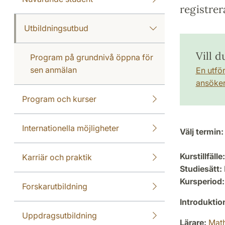
registrer
Utbildningsutbud
Vill d
Program på grundnivå öppna för
sen anmälan
En utfö
ansöker 
Program och kurser
Internationella möjligheter
Välj termin:
Kurstillfälle:
Karriär och praktik
Studiesätt:
Kursperiod:
Forskarutbildning
Introdukti
Uppdragsutbildning
Lärare:
Math