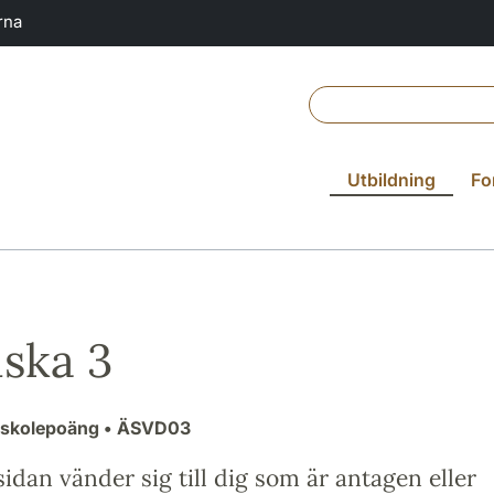
rna
Utbildning
Fo
ska 3
gskolepoäng
• ÄSVD03
idan vänder sig till dig som är antagen eller