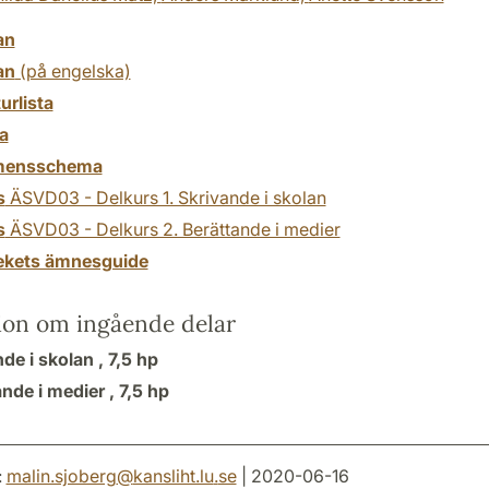
an
an
(på engelska)
turlista
a
mensschema
s
ÄSVD03 - Delkurs 1. Skrivande i skolan
s
ÄSVD03 - Delkurs 2. Berättande i medier
tekets ämnesguide
ion om ingående delar
de i skolan ,
7,5 hp
nde i medier ,
7,5 hp
:
malin.sjoberg
@
kansliht.lu
.
se
| 2020-06-16