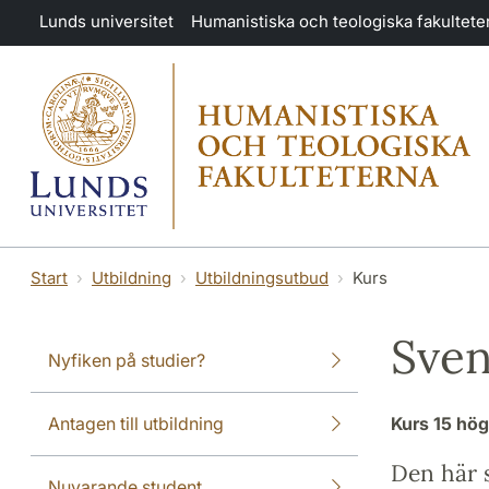
Hoppa till huvudinnehåll
Lunds universitet
Humanistiska och teologiska fakultete
Start
Utbildning
Utbildningsutbud
Kurs
Sven
Nyfiken på studier?
Antagen till utbildning
Kurs
15 hö
Den här s
Nuvarande student