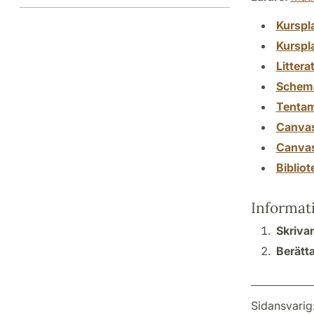
Kurspl
Kurspl
Littera
Schem
Tenta
Canva
Canva
Biblio
Informat
Skrivan
Berätta
Sidansvarig