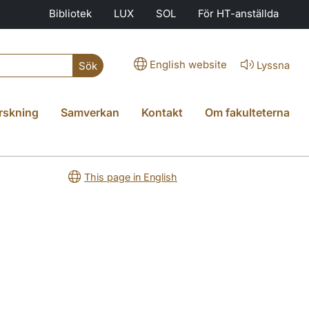
Bibliotek
LUX
SOL
För HT-anställda
English website
Lyssna
Sök
rskning
Samverkan
Kontakt
Om fakulteterna
This page in English