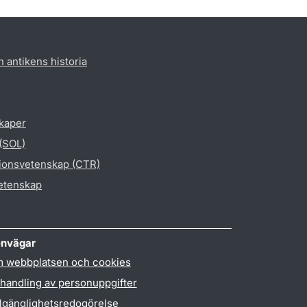
h antikens historia
skaper
 (SOL)
gionsvetenskap (CTR)
vetenskap
nvägar
 webbplatsen och cookies
handling av personuppgifter
llgänglighetsredogörelse