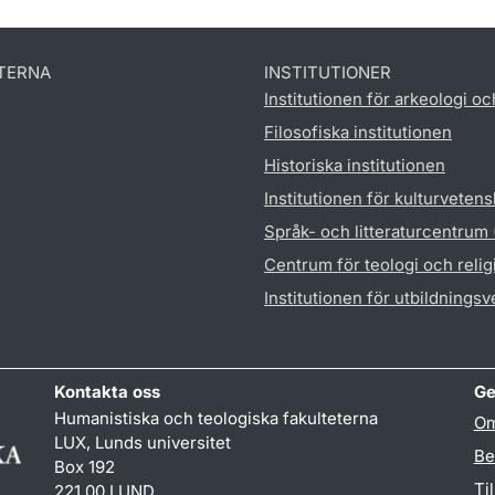
TERNA
INSTITUTIONER
Institutionen för arkeologi oc
Filosofiska institutionen
Historiska institutionen
Institutionen för kulturveten
Språk- och litteraturcentrum
Centrum för teologi och reli
Institutionen för utbildnings
Kontakta oss
Ge
Humanistiska och teologiska fakulteterna
Om
LUX, Lunds universitet
Be
Box 192
Ti
221 00 LUND