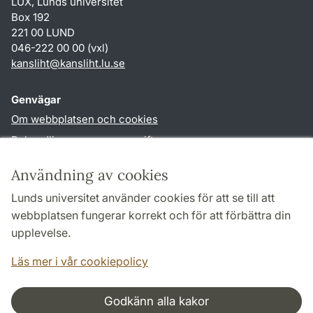
LUX, Lunds universitet
Box 192
221 00 LUND
046-222 00 00 (vxl)
kansliht
@
kansliht.lu
.
se
Genvägar
Om webbplatsen och cookies
Behandling av personuppgifter
Tillgänglighetsredogörelse
Användning av cookies
TYPO3-login
Lunds universitet använder cookies för att se till att
webbplatsen fungerar korrekt och för att förbättra din
Följ oss i sociala medier
upplevelse.
Facebook
Youtube
Läs mer i vår cookiepolicy
Godkänn alla kakor