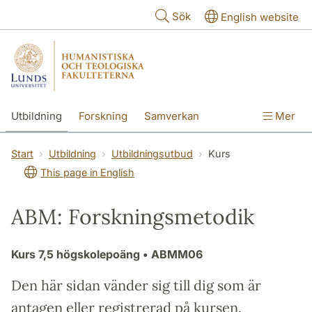
Hoppa till huvudinnehåll
Sök
English website
Utbildning
Forskning
Samverkan
Mer
Kontakt
Om fakulteterna
Start
Utbildning
Utbildningsutbud
Kurs
This page in English
ABM: Forskningsmetodik
Kurs
7,5 högskolepoäng
• ABMM06
Den här sidan vänder sig till dig som är
antagen eller registrerad på kursen.