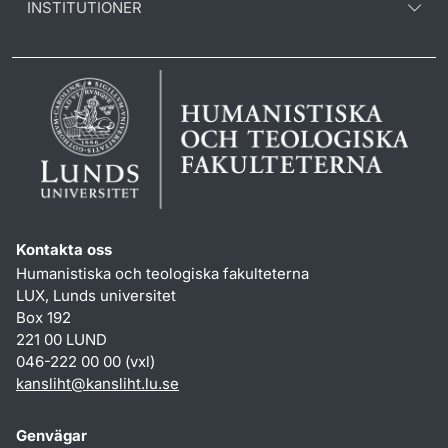
INSTITUTIONER
Kontakta oss
Humanistiska och teologiska fakulteterna
LUX, Lunds universitet
Box 192
221 00 LUND
046-222 00 00 (vxl)
kansliht
@
kansliht.lu
.
se
Genvägar