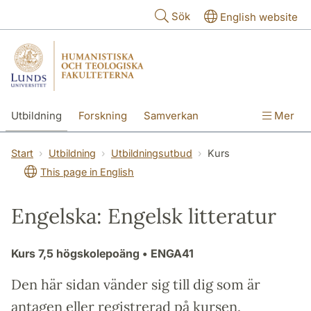
Hoppa till huvudinnehåll
Sök
English website
Utbildning
Forskning
Samverkan
Mer
Kontakt
Om fakulteterna
Start
Utbildning
Utbildningsutbud
Kurs
This page in English
Engelska: Engelsk litteratur
Kurs
7,5 högskolepoäng
• ENGA41
Den här sidan vänder sig till dig som är
antagen eller registrerad på kursen.