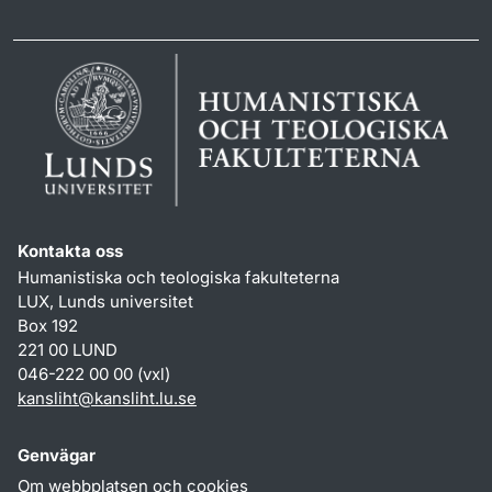
Kontakta oss
Humanistiska och teologiska fakulteterna
LUX, Lunds universitet
Box 192
221 00 LUND
046-222 00 00 (vxl)
kansliht
@
kansliht.lu
.
se
Genvägar
Om webbplatsen och cookies