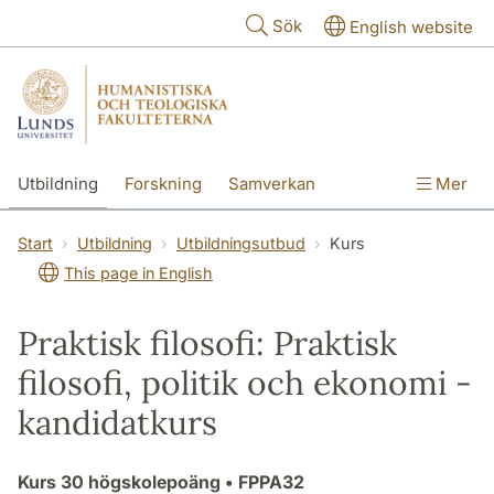
Hoppa till huvudinnehåll
Sök
English website
Utbildning
Forskning
Samverkan
Mer
Kontakt
Om fakulteterna
Start
Utbildning
Utbildningsutbud
Kurs
This page in English
Praktisk filosofi: Praktisk
filosofi, politik och ekonomi -
kandidatkurs
Kurs
30 högskolepoäng
• FPPA32