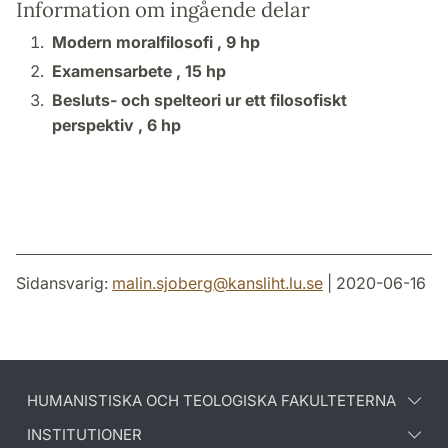
Information om ingående delar
Modern moralfilosofi ,
9 hp
Examensarbete ,
15 hp
Besluts- och spelteori ur ett filosofiskt
perspektiv ,
6 hp
Sidansvarig:
malin.sjoberg
@
kansliht.lu
.
se
| 2020-06-16
HUMANISTISKA OCH TEOLOGISKA FAKULTETERNA
INSTITUTIONER