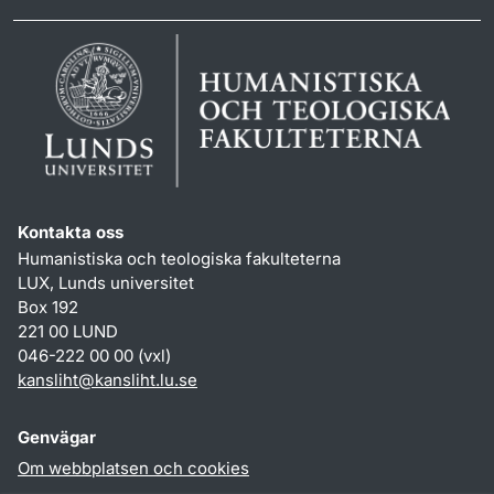
Kontakta oss
Humanistiska och teologiska fakulteterna
LUX, Lunds universitet
Box 192
221 00 LUND
046-222 00 00 (vxl)
kansliht
@
kansliht.lu
.
se
Genvägar
Om webbplatsen och cookies