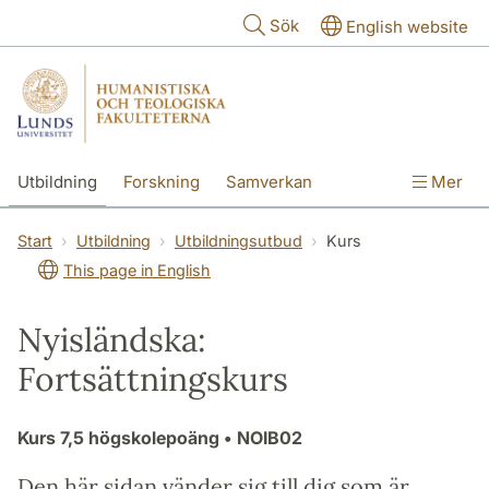
Hoppa till huvudinnehåll
Sök
English website
Utbildning
Forskning
Samverkan
Mer
Kontakt
Om fakulteterna
Start
Utbildning
Utbildningsutbud
Kurs
This page in English
Nyisländska:
Fortsättningskurs
Kurs
7,5 högskolepoäng
• NOIB02
Den här sidan vänder sig till dig som är