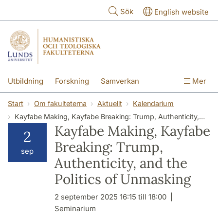
Hoppa till huvudinnehåll
Sök
English website
Utbildning
Forskning
Samverkan
Mer
Kontakt
Om fakulteterna
Start
Om fakulteterna
Aktuellt
Kalendarium
Kayfabe Making, Kayfabe Breaking: Trump, Authenticity, and the Politics of Unmasking
Kayfabe Making, Kayfabe
2
Breaking: Trump,
sep
Authenticity, and the
Politics of Unmasking
2 september 2025 16:15 till 18:00
Seminarium