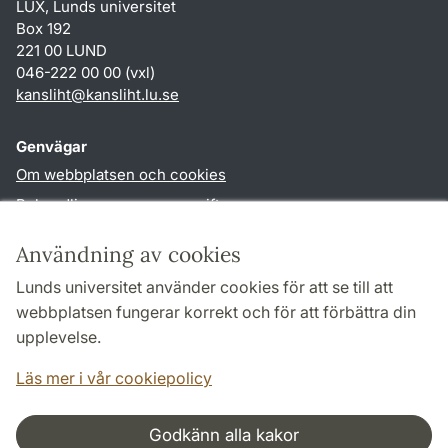
LUX, Lunds universitet
Box 192
221 00 LUND
046-222 00 00 (vxl)
kansliht
@
kansliht.lu
.
se
Genvägar
Om webbplatsen och cookies
Behandling av personuppgifter
Tillgänglighetsredogörelse
Användning av cookies
TYPO3-login
Lunds universitet använder cookies för att se till att
webbplatsen fungerar korrekt och för att förbättra din
Följ oss i sociala medier
upplevelse.
Facebook
Youtube
Läs mer i vår cookiepolicy
Godkänn alla kakor