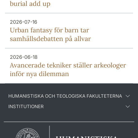
burial add up
2026-07-16
Urban fantasy för barn tar
samhällsdebatten på allvar
2026-06-18
Avancerade tekniker ställer arkeologer
inför nya dilemman
HUMANISTISKA OCH TEOLOGISKA FAKULTETERNA
INSTITUTIONER