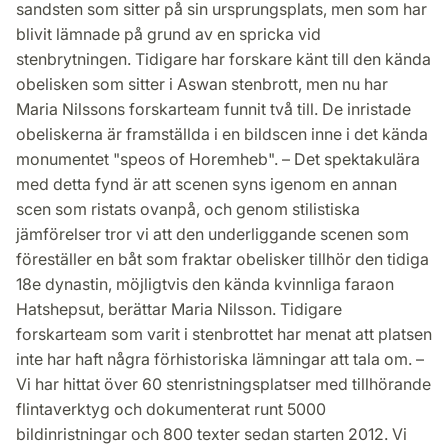
sandsten som sitter på sin ursprungsplats, men som har
blivit lämnade på grund av en spricka vid
stenbrytningen. Tidigare har forskare känt till den kända
obelisken som sitter i Aswan stenbrott, men nu har
Maria Nilssons forskarteam funnit två till. De inristade
obeliskerna är framställda i en bildscen inne i det kända
monumentet "speos of Horemheb". – Det spektakulära
med detta fynd är att scenen syns igenom en annan
scen som ristats ovanpå, och genom stilistiska
jämförelser tror vi att den underliggande scenen som
föreställer en båt som fraktar obelisker tillhör den tidiga
18e dynastin, möjligtvis den kända kvinnliga faraon
Hatshepsut, berättar Maria Nilsson. Tidigare
forskarteam som varit i stenbrottet har menat att platsen
inte har haft några förhistoriska lämningar att tala om. –
Vi har hittat över 60 stenristningsplatser med tillhörande
flintaverktyg och dokumenterat runt 5000
bildinristningar och 800 texter sedan starten 2012. Vi