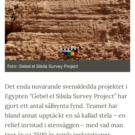
Foto: Gebel el Silsila Survey Project
Det enda nuvarande svenskledda projektet i
Egypten ”Gebel el Silsila Survey Project” har
gjort ett antal sällsynta fynd. Teamet har
bland annat upptäckt en så kallad stela – en
relief inristad i stenväggen – med vad man
tror är ca 2500 år gamla inskriptioner.