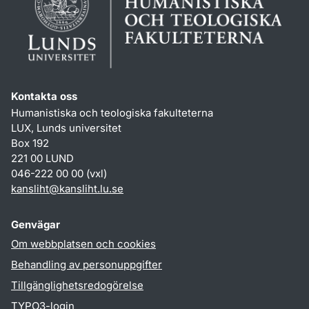
Kontakta oss
Humanistiska och teologiska fakulteterna
LUX, Lunds universitet
Box 192
221 00 LUND
046-222 00 00 (vxl)
kansliht
@
kansliht.lu
.
se
Genvägar
Om webbplatsen och cookies
Behandling av personuppgifter
Tillgänglighetsredogörelse
TYPO3-login