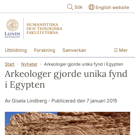
Hoppa till huvudinnehåll
Sök
English website
Utbildning
Forskning
Samverkan
Mer
Kontakt
Om fakulteterna
Start
Nyheter
Arkeologer gjorde unika fynd i Egypten
Arkeologer gjorde unika fynd
i Egypten
Av Gisela Lindberg - Publicerad den 7 januari 2015