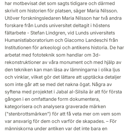
har motbevisat det som sagts tidigare och därmed
skrivit om historien för platsen, säger Maria Nilsson.
Utöver forskningsledaren Maria Nilsson har två andra
forskare från Lunds universitet deltagit i höstens
fältarbete - Stefan Lindgren, vid Lunds universitets
Humanistlaboratorium och Giacomo Landeschi från
Institutionen för arkeologi och antikens historia. De har
arbetat med fototeknik som handlar om 3d-
rekonstruktioner av våra monument och med hjälp av
den tekniken kan man läsa av lämningarna i olika ljus
och vinklar, vilket gör det lättare att upptäcka detaljer
som inte går att se med det nakna ögat. Några av
syftena med projektet i Jabal al-Silsila är att för första
gången i en omfattande form dokumentera,
kategorisera och analysera graverade märken
("stenbrottsmärken”) för att få veta mer om vem som
var ansvarig för dem och varför de skapades. ­– För
människorna under antiken var det inte bara en