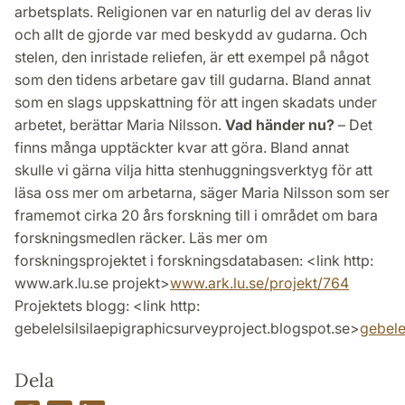
arbetsplats. Religionen var en naturlig del av deras liv
och allt de gjorde var med beskydd av gudarna. Och
stelen, den inristade reliefen, är ett exempel på något
som den tidens arbetare gav till gudarna. Bland annat
som en slags uppskattning för att ingen skadats under
arbetet, berättar Maria Nilsson.
Vad händer nu?
– Det
finns många upptäckter kvar att göra. Bland annat
skulle vi gärna vilja hitta stenhuggningsverktyg för att
läsa oss mer om arbetarna, säger Maria Nilsson som ser
framemot cirka 20 års forskning till i området om bara
forskningsmedlen räcker. Läs mer om
forskningsprojektet i forskningsdatabasen: <link http:
www.ark.lu.se projekt>
www.ark.lu.se/projekt/764
Projektets blogg: <link http:
gebelelsilsilaepigraphicsurveyproject.blogspot.se>
gebele
Dela