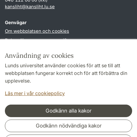
kansliht
@
kansliht.lu
.
se
Genvägar
Om webbplatsen och cookies
Behandling av personuppgifter
Tillgänglighetsredogörelse
Användning av cookies
TYPO3-login
Lunds universitet använder cookies för att se till att
webbplatsen fungerar korrekt och för att förbättra din
Följ oss i sociala medier
upplevelse.
Facebook
Youtube
Läs mer i vår cookiepolicy
Godkänn alla kakor
Samarbeten och nätverk
Godkänn nödvändiga kakor