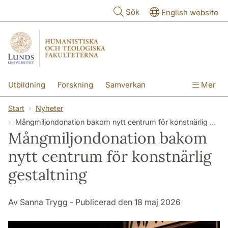
Hoppa till huvudinnehåll
Sök
English website
Utbildning
Forskning
Samverkan
Mer
Kontakt
Om fakulteterna
Start
Nyheter
Mång­miljon­donation bakom nytt centrum för konstnärlig gestaltning
Mång­miljon­donation bakom
nytt centrum för konstnärlig
gestaltning
Av Sanna Trygg - Publicerad den 18 maj 2026