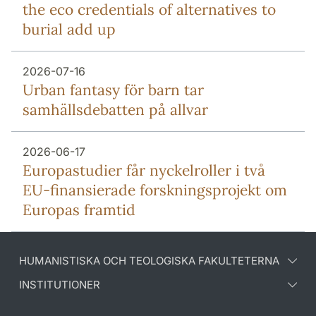
the eco credentials of alternatives to
burial add up
2026-07-16
Urban fantasy för barn tar
samhällsdebatten på allvar
2026-06-17
Europa­studier får nyckel­roller i två
EU-finansierade forsknings­projekt om
Europas framtid
HUMANISTISKA OCH TEOLOGISKA FAKULTETERNA
INSTITUTIONER