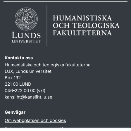
Kontakta oss
Humanistiska och teologiska fakulteterna
LUX, Lunds universitet
Box 192
221 00 LUND
046-222 00 00 (vxl)
kansliht
@
kansliht.lu
.
se
Genvägar
Om webbplatsen och cookies
Behandling av personuppgifter