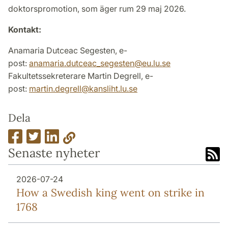
doktorspromotion, som äger rum 29 maj 2026.
Kontakt:
Anamaria Dutceac Segesten, e-
post:
anamaria.dutceac_segesten
@
eu.lu
.
se
Fakultetssekreterare Martin Degrell, e-
post:
martin.degrell
@
kansliht.lu
.
se
Dela
Senaste nyheter
2026-07-24
How a Swedish king went on strike in
1768