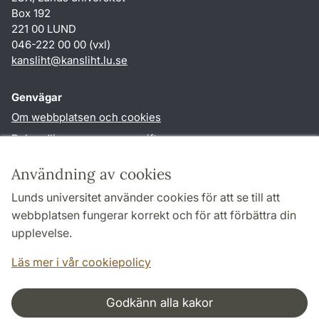
Box 192
221 00 LUND
046-222 00 00 (vxl)
kansliht
@
kansliht.lu
.
se
Genvägar
Om webbplatsen och cookies
Behandling av personuppgifter
Tillgänglighetsredogörelse
Användning av cookies
TYPO3-login
Lunds universitet använder cookies för att se till att
webbplatsen fungerar korrekt och för att förbättra din
Följ oss i sociala medier
upplevelse.
Facebook
Youtube
Läs mer i vår cookiepolicy
Godkänn alla kakor