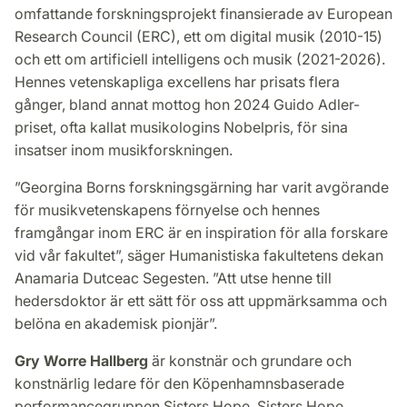
omfattande forskningsprojekt finansierade av European
Research Council (ERC), ett om digital musik (2010-15)
och ett om artificiell intelligens och musik (2021-2026).
Hennes vetenskapliga excellens har prisats flera
gånger, bland annat mottog hon 2024 Guido Adler-
priset, ofta kallat musikologins Nobelpris, för sina
insatser inom musikforskningen.
”Georgina Borns forskningsgärning har varit avgörande
för musikvetenskapens förnyelse och hennes
framgångar inom ERC är en inspiration för alla forskare
vid vår fakultet”, säger Humanistiska fakultetens dekan
Anamaria Dutceac Segesten. ”Att utse henne till
hedersdoktor är ett sätt för oss att uppmärksamma och
belöna en akademisk pionjär”.
Gry Worre Hallberg
är konstnär och grundare och
konstnärlig ledare för den Köpenhamnsbaserade
performancegruppen Sisters Hope. Sisters Hope