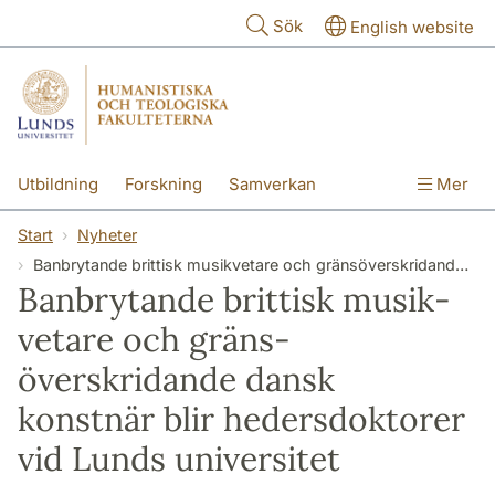
Hoppa till huvudinnehåll
Sök
English website
Utbildning
Forskning
Samverkan
Mer
Kontakt
Om fakulteterna
Start
Nyheter
Banbrytande brittisk musik­vetare och gräns­överskridande dansk konstnär blir heders­doktorer vid Lunds universitet
Banbrytande brittisk musik­
vetare och gräns­
överskridande dansk
konstnär blir heders­doktorer
vid Lunds universitet