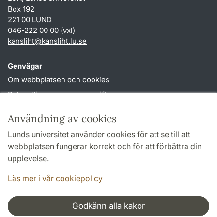
Box 192
221 00 LUND
046-222 00 00 (vxl)
kansliht
@
kansliht.lu
.
se
Genvägar
Om webbplatsen och cookies
Behandling av personuppgifter
Tillgänglighetsredogörelse
Användning av cookies
TYPO3-login
Lunds universitet använder cookies för att se till att
webbplatsen fungerar korrekt och för att förbättra din
Följ oss i sociala medier
upplevelse.
Facebook
Youtube
Läs mer i vår cookiepolicy
Godkänn alla kakor