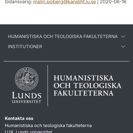
Sidansvarig:
malin.sjoberg
@
kansliht.lu
.
se
| 2020-06-16
HUMANISTISKA OCH TEOLOGISKA FAKULTETERNA
INSTITUTIONER
Kontakta oss
Humanistiska och teologiska fakulteterna
LUX, Lunds universitet