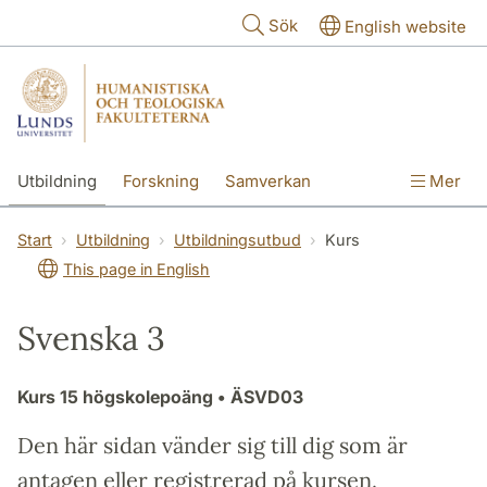
Hoppa till huvudinnehåll
Sök
English website
Utbildning
Forskning
Samverkan
Mer
Kontakt
Om fakulteterna
Start
Utbildning
Utbildningsutbud
Kurs
This page in English
Svenska 3
Kurs
15 högskolepoäng
• ÄSVD03
Den här sidan vänder sig till dig som är
antagen eller registrerad på kursen.