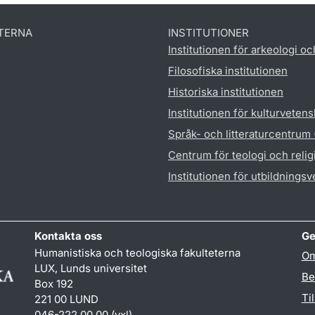
TERNA
INSTITUTIONER
Institutionen för arkeologi oc
Filosofiska institutionen
Historiska institutionen
Institutionen för kulturveten
Språk- och litteraturcentrum
Centrum för teologi och reli
Institutionen för utbildnings
Kontakta oss
Ge
Humanistiska och teologiska fakulteterna
Om
LUX, Lunds universitet
Be
Box 192
Ti
221 00 LUND
046-222 00 00 (vxl)