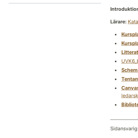
Introdukti
Lärare:
Kata
Kurspl
Kurspl
Littera
UVK6_b
Schem
Tenta
Canva
ledars
Biblio
Sidansvarig