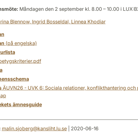
onsmöte:
Måndagen den 2 september kl. 8.00 – 10.00 i LUX:
rina Blennow,
Ingrid Bosseldal,
Linnea Khodiar
an
an
(på engelska)
turlista
etygskriterier.pdf
a
mensschema
s
ÄUVN26 - UVK 6: Sociala relationer, konflikthantering och
kap
tekets ämnesguide
:
malin.sjoberg
@
kansliht.lu
.
se
| 2020-06-16