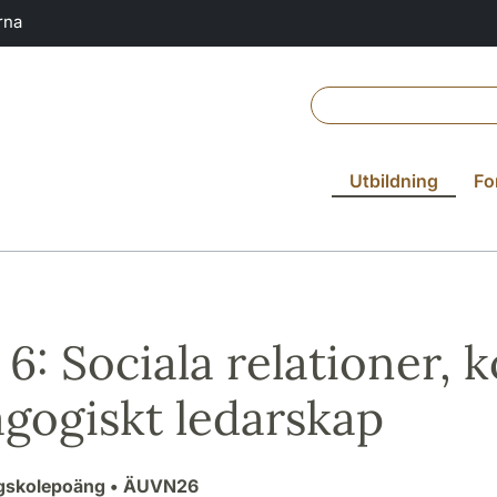
rna
Utbildning
Fo
6: Sociala relationer, 
gogiskt ledarskap
ögskolepoäng
• ÄUVN26