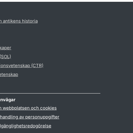
h antikens historia
skaper
 (SOL)
gionsvetenskap (CTR)
vetenskap
nvägar
 webbplatsen och cookies
handling av personuppgifter
llgänglighetsredogörelse