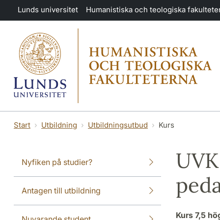
Hoppa till huvudinnehåll
Lunds universitet
Humanistiska och teologiska fakultete
Start
Utbildning
Utbildningsutbud
Kurs
UVK 
Nyfiken på studier?
peda
Antagen till utbildning
Kurs
7,5 h
Nuvarande student