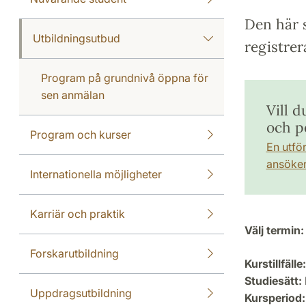
Den här s
Utbildningsutbud
registrer
Program på grundnivå öppna för
sen anmälan
Vill d
och p
Program och kurser
En utfö
ansöker 
Internationella möjligheter
Karriär och praktik
Välj termin:
Forskarutbildning
Kurstillfälle:
Studiesätt:
Uppdragsutbildning
Kursperiod: