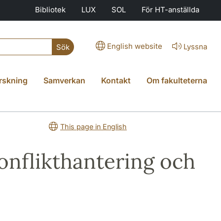
Bibliotek
LUX
SOL
För HT-anställda
English website
Lyssna
Sök
rskning
Samverkan
Kontakt
Om fakulteterna
This page in English
konflikthantering och