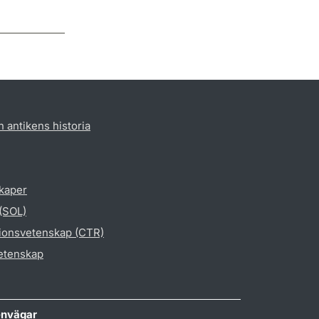
h antikens historia
skaper
 (SOL)
gionsvetenskap (CTR)
vetenskap
nvägar