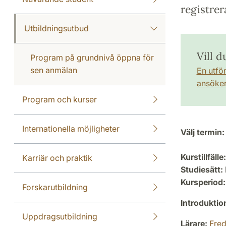
registrer
Utbildningsutbud
Vill d
Program på grundnivå öppna för
sen anmälan
En utfö
ansöker 
Program och kurser
Internationella möjligheter
Välj termin:
Kurstillfälle:
Karriär och praktik
Studiesätt:
Kursperiod:
Forskarutbildning
Introdukti
Uppdragsutbildning
Lärare:
Fred