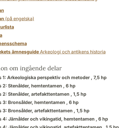
an
an
(på engelska)
turlista
a
mensschema
tekets ämnesguide
Arkeologi och antikens historia
ion om ingående delar
s 1: Arkeologiska perspektiv och metoder ,
7,5 hp
s 2: Stenålder, hemtentamen ,
6 hp
 2: Stenålder, artefakttentamen ,
1,5 hp
s 3: Bronsålder, hemtentamen ,
6 hp
s 3: Bronsålder, artefakttentamen ,
1,5 hp
s 4: Järnålder och vikingatid, hemtentamen ,
6 hp
 4: Järnålder och vikingatid, artefakttentamen ,
1,5 hp