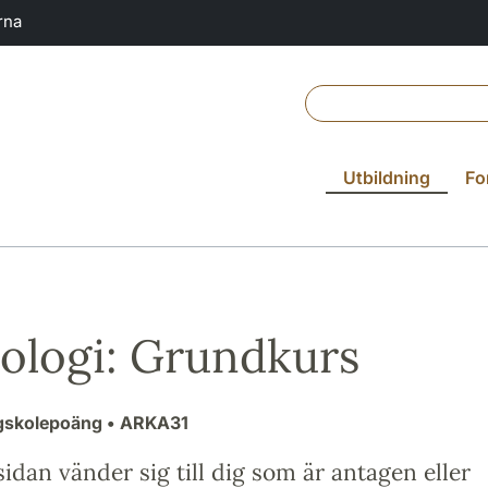
rna
Utbildning
Fo
ologi: Grundkurs
gskolepoäng
• ARKA31
idan vänder sig till dig som är antagen eller