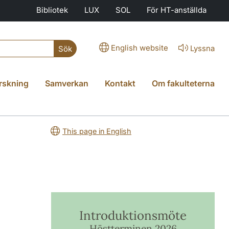
Bibliotek
LUX
SOL
För HT-anställda
English website
Lyssna
Sök
rskning
Samverkan
Kontakt
Om fakulteterna
This page in English
Introduktionsmöte
Höstterminen 2026