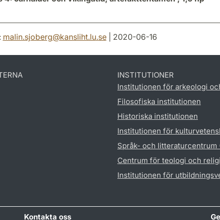
:
malin.sjoberg
@
kansliht.lu
.
se
| 2020-06-16
TERNA
INSTITUTIONER
Institutionen för arkeologi oc
Filosofiska institutionen
Historiska institutionen
Institutionen för kulturveten
Språk- och litteraturcentrum
Centrum för teologi och reli
Institutionen för utbildnings
Kontakta oss
Ge