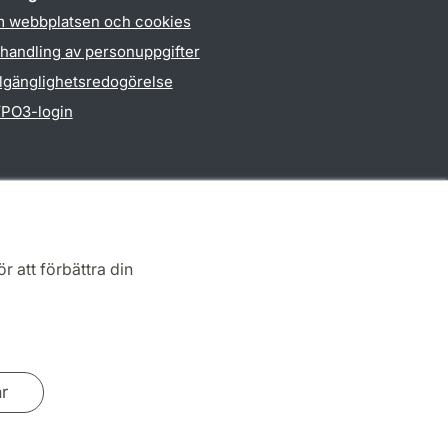
 webbplatsen och cookies
handling av personuppgifter
llgänglighetsredogörelse
PO3-login
r att förbättra din
ar