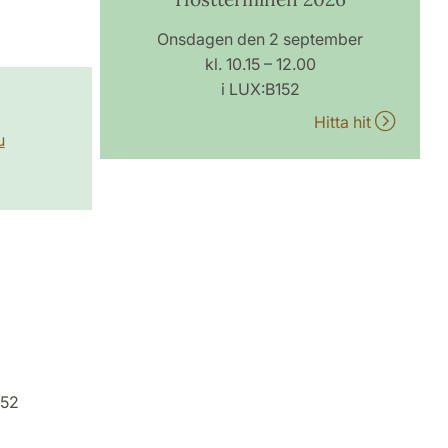
Onsdagen den 2 september
kl. 10.15 – 12.00
i LUX:B152
Hitta hit
u
152