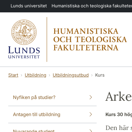
Hoppa till huvudinnehåll
Lunds universitet
Humanistiska och teologiska fakultete
Start
Utbildning
Utbildningsutbud
Kurs
Arke
Nyfiken på studier?
Antagen till utbildning
Kurs
30 hö
Den här s
Nuvarande student