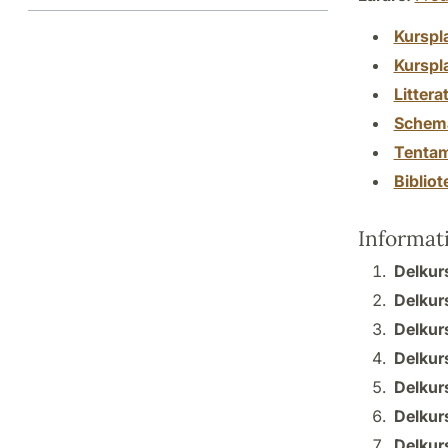
Kurspl
Kurspl
Littera
Schem
Tenta
Biblio
Informat
Delkur
Delkur
Delkurs
Delkur
Delkur
Delkur
Delkurs