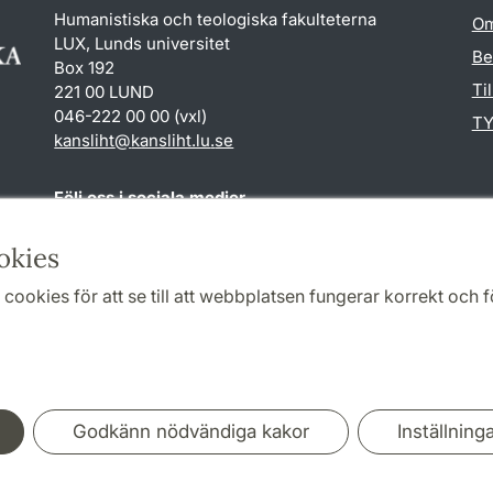
Humanistiska och teologiska fakulteterna
Om
LUX, Lunds universitet
Be
Box 192
Ti
221 00 LUND
046-222 00 00 (vxl)
TY
kansliht
@
kansliht.lu
.
se
Följ oss i sociala medier
Facebook
Youtube
okies
cookies för att se till att webbplatsen fungerar korrekt och fö
Samarbeten och nätverk
Godkänn nödvändiga kakor
Inställning