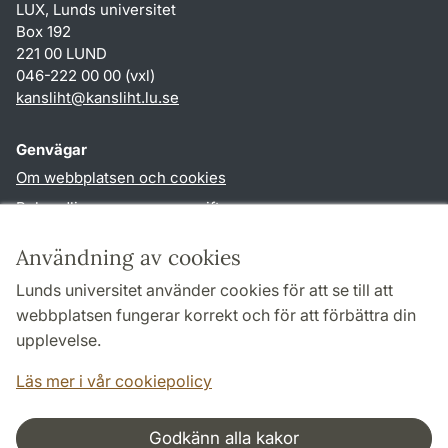
LUX, Lunds universitet
Box 192
221 00 LUND
046-222 00 00 (vxl)
kansliht
@
kansliht.lu
.
se
Genvägar
Om webbplatsen och cookies
Behandling av personuppgifter
Tillgänglighetsredogörelse
Användning av cookies
TYPO3-login
Lunds universitet använder cookies för att se till att
webbplatsen fungerar korrekt och för att förbättra din
Följ oss i sociala medier
upplevelse.
Facebook
Youtube
Läs mer i vår cookiepolicy
Godkänn alla kakor