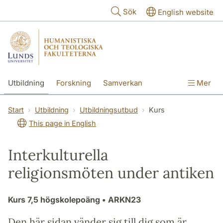
Hoppa till huvudinnehåll
Sök
English website
Utbildning
Forskning
Samverkan
Mer
Kontakt
Om fakulteterna
Start
Utbildning
Utbildningsutbud
Kurs
This page in English
Interkulturella
religionsmöten under antiken
Kurs
7,5 högskolepoäng
• ARKN23
Den här sidan vänder sig till dig som är