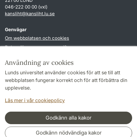
221 00 LUND
046-222 00 00 (vxl)
kansliht
@
kansliht.lu
.
se
Genvägar
Om webbplatsen och cookies
Behandling av personuppgifter
Tillgänglighetsredogörelse
Användning av cookies
TYPO3-login
Lunds universitet använder cookies för att se till att
webbplatsen fungerar korrekt och för att förbättra din
Följ oss i sociala medier
upplevelse.
Facebook
Youtube
Läs mer i vår cookiepolicy
Godkänn alla kakor
Samarbeten och nätverk
Godkänn nödvändiga kakor