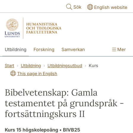
Hoppa till huvudinnehåll
Sök
English website
Utbildning
Forskning
Samverkan
Mer
Kontakt
Om fakulteterna
Start
Utbildning
Utbildningsutbud
Kurs
This page in English
Bibelvetenskap: Gamla
testamentet på grundspråk -
fortsättningskurs II
Kurs
15 högskolepoäng
• BIVB25