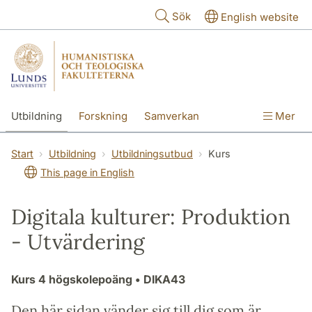
Hoppa till huvudinnehåll
Sök
English website
Utbildning
Forskning
Samverkan
Mer
Kontakt
Om fakulteterna
Start
Utbildning
Utbildningsutbud
Kurs
This page in English
Digitala kulturer: Produktion
- Utvärdering
Kurs
4 högskolepoäng
• DIKA43
Den här sidan vänder sig till dig som är