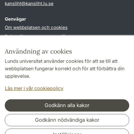
kansliht
@
kansliht.lu
.
se
Genvägar
Om webbplatsen och cookies
Behandling av personuppgifter
Tillgänglighetsredogörelse
Användning av cookies
TYPO3-login
Lunds universitet använder cookies för att se till att
webbplatsen fungerar korrekt och för att förbättra din
Följ oss i sociala medier
upplevelse.
Facebook
Youtube
Läs mer i vår cookiepolicy
Godkänn alla kakor
Samarbeten och nätverk
Godkänn nödvändiga kakor