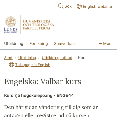
Hoppa till huvudinnehåll
Sök
English website
Utbildning
Forskning
Samverkan
Mer
Kontakt
Om fakulteterna
Start
Utbildning
Utbildningsutbud
Kurs
This page in English
Engelska: Valbar kurs
Kurs
7,5 högskolepoäng
• ENGE44
Den här sidan vänder sig till dig som är
antagen eller registrerad på kursen.