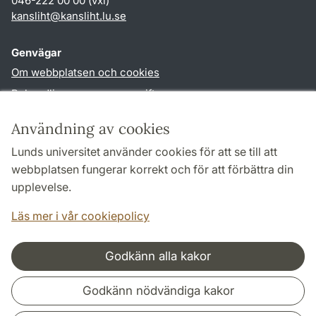
046-222 00 00 (vxl)
kansliht
@
kansliht.lu
.
se
Genvägar
Om webbplatsen och cookies
Behandling av personuppgifter
Tillgänglighetsredogörelse
Användning av cookies
TYPO3-login
Lunds universitet använder cookies för att se till att
webbplatsen fungerar korrekt och för att förbättra din
Följ oss i sociala medier
upplevelse.
Facebook
Youtube
Läs mer i vår cookiepolicy
Godkänn alla kakor
Samarbeten och nätverk
Godkänn nödvändiga kakor