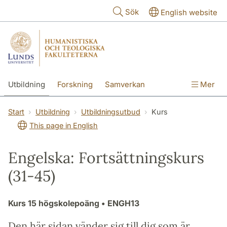
Hoppa till huvudinnehåll
Sök
English website
Utbildning
Forskning
Samverkan
Mer
Kontakt
Om fakulteterna
Start
Utbildning
Utbildningsutbud
Kurs
This page in English
Engelska: Fortsättningskurs
(31-45)
Kurs
15 högskolepoäng
• ENGH13
Den här sidan vänder sig till dig som är