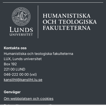
Kontakta oss
Humanistiska och teologiska fakulteterna
LUX, Lunds universitet
Box 192
221 00 LUND
046-222 00 00 (vxl)
kansliht
@
kansliht.lu
.
se
Genvägar
Om webbplatsen och cookies
Behandling av personuppgifter