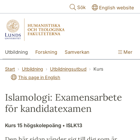
Hoppa till huvudinnehåll
Sök
English website
Utbildning
Forskning
Samverkan
Mer
Kontakt
Om fakulteterna
Start
Utbildning
Utbildningsutbud
Kurs
This page in English
Islamologi: Examensarbete
för kandidatexamen
Kurs
15 högskolepoäng
• ISLK13
Den här sidan vänder sig till dig som är