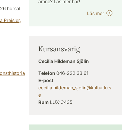
ämne? Läs mer här!
126 hörsal
Läs mer
a Preisler,
Kursansvarig
Cecilia Hildeman Sjölin
onsthistoria
Telefon
046-222 33 61
E-post
cecilia.hildeman_sjolin
@
kultur.lu
.
s
e
Rum
LUX:C435