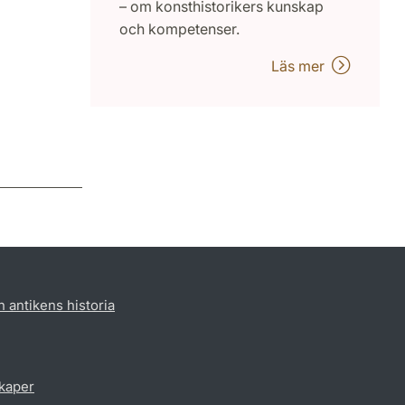
– om konsthistorikers kunskap
och kompetenser.
Läs mer
h antikens historia
skaper