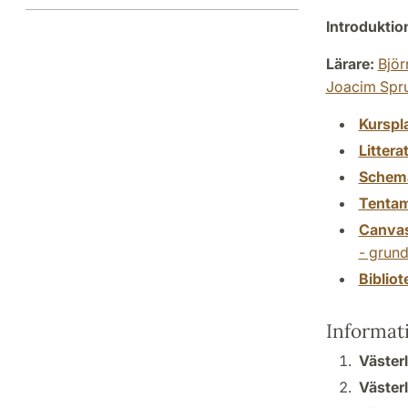
Introdukti
Lärare:
Björ
Joacim Spr
Kurspl
Littera
Schem
Tenta
Canva
- grun
Biblio
Informat
Västerl
Väster