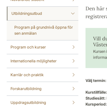
Den här s
Utbildningsutbud
registrer
Program på grundnivå öppna för
sen anmälan
Vill d
Väste
Program och kurser
Kursen i
informat
Internationella möjligheter
Karriär och praktik
Välj termin:
Forskarutbildning
Kurstillfälle:
Studiesätt:
Uppdragsutbildning
Kursperiod: