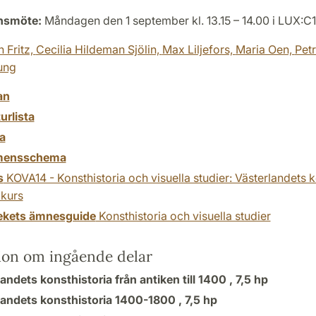
onsmöte:
Måndagen den 1 september kl. 13.15 – 14.00 i LUX:C
n Fritz,
Cecilia Hildeman Sjölin,
Max Liljefors,
Maria Oen,
Petr
ung
an
turlista
a
mensschema
s
KOVA14 - Konsthistoria och visuella studier: Västerlandets k
dkurs
tekets ämnesguide
Konsthistoria och visuella studier
ion om ingående delar
andets konsthistoria från antiken till 1400 ,
7,5 hp
landets konsthistoria 1400-1800 ,
7,5 hp