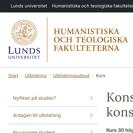
Hoppa till huvudinnehåll
Lunds universitet
Humanistiska och teologiska fakultete
Start
Utbildning
Utbildningsutbud
Kurs
Kons
Nyfiken på studier?
kons
Antagen till utbildning
Kurs
30 hö
Nuvarande student