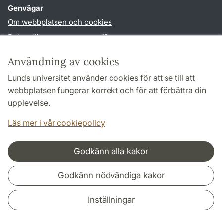
Genvägar
Om webbplatsen och cookies
Behandling av personuppgifter
Tillgänglighetsredogörelse
Användning av cookies
TYPO3-login
Lunds universitet använder cookies för att se till att
webbplatsen fungerar korrekt och för att förbättra din
Följ oss i sociala medier
upplevelse.
Facebook
Youtube
Läs mer i vår cookiepolicy
Godkänn alla kakor
Samarbeten och nätverk
Godkänn nödvändiga kakor
Inställningar