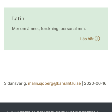
Latin
Mer om ämnet, forskning, personal mm.
Läs här
Sidansvarig:
malin.sjoberg
@
kansliht.lu
.
se
| 2020-06-16