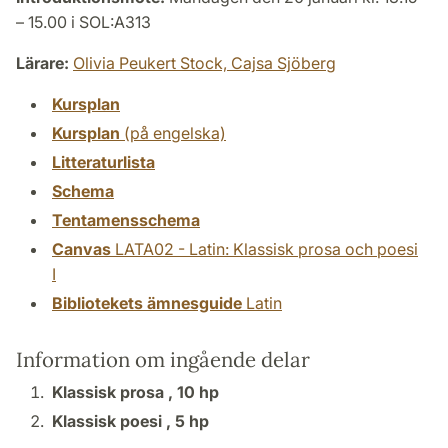
– 15.00 i SOL:A313
Lärare:
Olivia Peukert Stock,
Cajsa Sjöberg
Kursplan
Kursplan
(på engelska)
Litteraturlista
Schema
Tentamensschema
Canvas
LATA02 - Latin: Klassisk prosa och poesi
I
Bibliotekets ämnesguide
Latin
Information om ingående delar
Klassisk prosa ,
10 hp
Klassisk poesi ,
5 hp