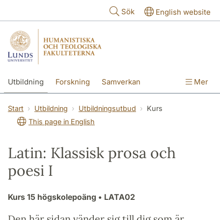
Hoppa till huvudinnehåll
Sök
English website
Utbildning
Forskning
Samverkan
Mer
Kontakt
Om fakulteterna
Start
Utbildning
Utbildningsutbud
Kurs
This page in English
Latin: Klassisk prosa och
poesi I
Kurs
15 högskolepoäng
• LATA02
Den här sidan vänder sig till dig som är