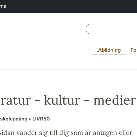
rna
Utbildning
Fo
eratur - kultur - medie
gskolepoäng
• LIVR50
idan vänder sig till dig som är antagen eller