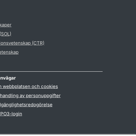
skaper
 (SOL)
gionsvetenskap (CTR)
vetenskap
nvägar
 webbplatsen och cookies
handling av personuppgifter
llgänglighetsredogörelse
PO3-login