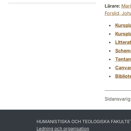
Lärare:
Mari
Forslid,
Joh
Kurspl
Kurspl
Littera
Schem
Tenta
Canva
Biblio
Sidansvarig
HUMANISTISKA OCH TEOLOGISKA FAKULTE
Ledning och organisation