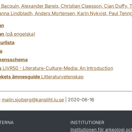
 Bacquin,
Alexander Bareis,
Christian Claesson,
Cian Duffy,
T
anna Lindbladh,
Anders Mortensen,
Karin Nykvist,
Paul Tenng
an
an
(på engelska)
turlista
a
mensschema
s
LIVR50 - Literature-Culture-Media: An Introduction
tekets ämnesguide
Litteraturvetenskap
:
malin.sjoberg
@
kansliht.lu
.
se
| 2020-06-16
TERNA
INSTITUTIONER
Institutionen för arkeologi oc