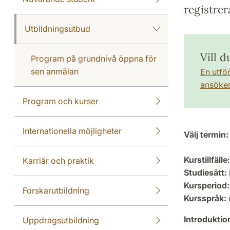
registrer
Utbildningsutbud
Vill d
Program på grundnivå öppna för
sen anmälan
En utfö
ansöker 
Program och kurser
Internationella möjligheter
Välj termin:
Kurstillfälle:
Karriär och praktik
Studiesätt:
Kursperiod:
Forskarutbildning
Kursspråk:
Introdukti
Uppdragsutbildning