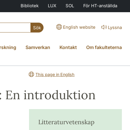
Bibliotek
LUX
SOL
För HT-anställda
English website
Lyssna
Sök
rskning
Samverkan
Kontakt
Om fakulteterna
This page in English
r: En introduktion
Litteraturvetenskap