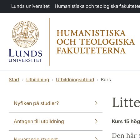
Hoppa till huvudinnehåll
Lunds universitet
Humanistiska och teologiska fakultete
Start
Utbildning
Utbildningsutbud
Kurs
Litt
Nyfiken på studier?
Antagen till utbildning
Kurs
15 hö
Den här s
Nuvarande student