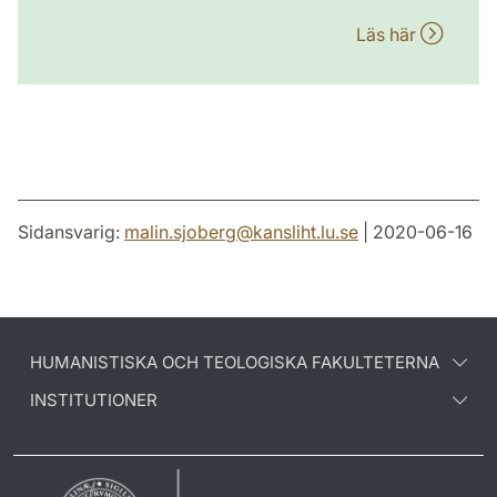
Läs här
Sidansvarig:
malin.sjoberg
@
kansliht.lu
.
se
| 2020-06-16
HUMANISTISKA OCH TEOLOGISKA FAKULTETERNA
INSTITUTIONER