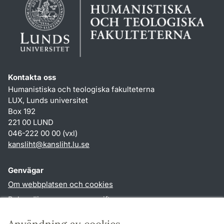
Kontakta oss
Humanistiska och teologiska fakulteterna
LUX, Lunds universitet
Box 192
221 00 LUND
046-222 00 00 (vxl)
kansliht
@
kansliht.lu
.
se
Genvägar
Om webbplatsen och cookies
Behandling av personuppgifter
Tillgänglighetsredogörelse