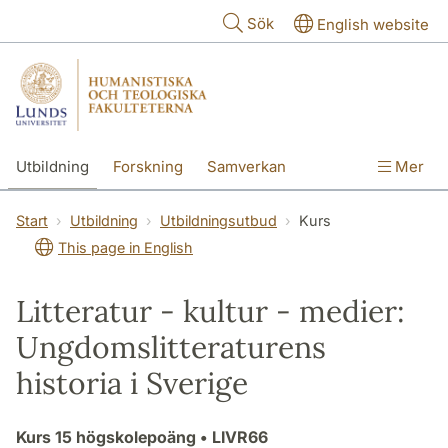
Hoppa till huvudinnehåll
Sök
English website
Utbildning
Forskning
Samverkan
Mer
Kontakt
Om fakulteterna
Start
Utbildning
Utbildningsutbud
Kurs
This page in English
Litteratur - kultur - medier:
Ungdomslitteraturens
historia i Sverige
Kurs
15 högskolepoäng
• LIVR66