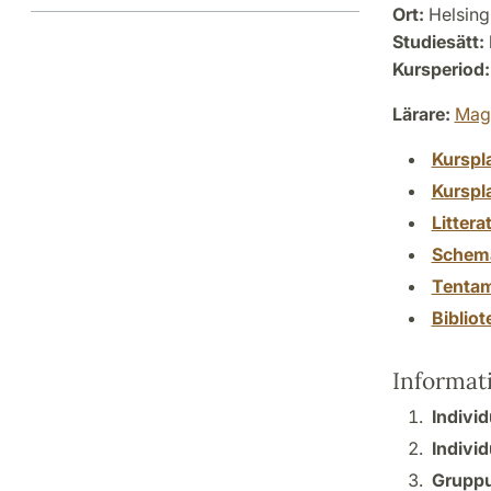
Ort:
Helsing
Studiesätt:
Kursperiod:
Lärare:
Magd
Kurspl
Kurspl
Littera
Schem
Tenta
Biblio
Informat
Individ
Individ
Gruppu