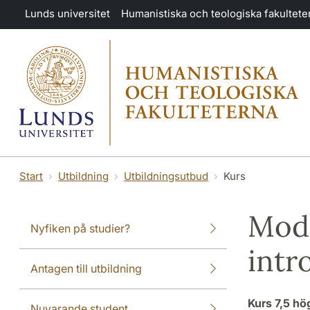
Hoppa till huvudinnehåll
Lunds universitet
Humanistiska och teologiska fakultete
Start
Utbildning
Utbildningsutbud
Kurs
Mode
Nyfiken på studier?
intr
Antagen till utbildning
Kurs
7,5 h
Nuvarande student