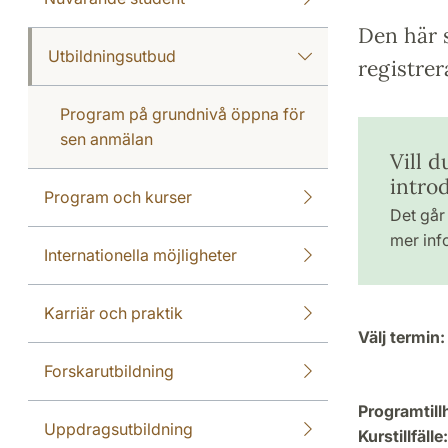
Den här s
Utbildningsutbud
registrer
Program på grundnivå öppna för
sen anmälan
Vill 
intro
Program och kurser
Det går 
mer inf
Internationella möjligheter
Karriär och praktik
Välj termin:
Forskarutbildning
Programtill
Uppdragsutbildning
Kurstillfälle: