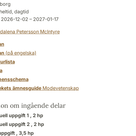
borg
heltid, dagtid
2026-12-02 – 2027-01-17
alena Petersson McIntyre
an
an
(på engelska)
turlista
a
mensschema
tekets ämnesguide
Modevetenskap
ion om ingående delar
uell uppgift 1 ,
2 hp
uell uppgift 2 ,
2 hp
ppgift ,
3,5 hp