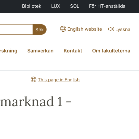
Bibliotek
LUX
SOL
För HT-anställda
English website
Lyssna
Sök
rskning
Samverkan
Kontakt
Om fakulteterna
This page in English
marknad 1 -