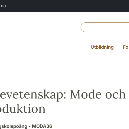
rna
Utbildning
Fo
vetenskap: Mode och 
oduktion
ögskolepoäng
• MODA36