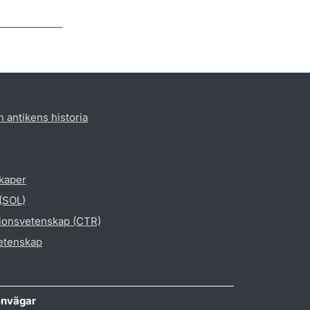
h antikens historia
skaper
 (SOL)
gionsvetenskap (CTR)
vetenskap
nvägar