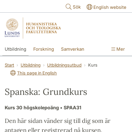
Hoppa till huvudinnehåll
Sök
English website
Utbildning
Forskning
Samverkan
Mer
Kontakt
Om fakulteterna
Start
Utbildning
Utbildningsutbud
Kurs
This page in English
Spanska: Grundkurs
Kurs
30 högskolepoäng
• SPAA31
Den här sidan vänder sig till dig som är
antagen eller registrerad på kursen.