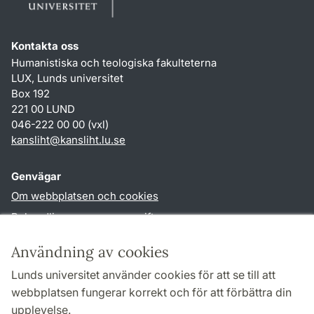
Kontakta oss
Humanistiska och teologiska fakulteterna
LUX, Lunds universitet
Box 192
221 00 LUND
046-222 00 00 (vxl)
kansliht
@
kansliht.lu
.
se
Genvägar
Om webbplatsen och cookies
Behandling av personuppgifter
Tillgänglighetsredogörelse
Användning av cookies
TYPO3-login
Lunds universitet använder cookies för att se till att
webbplatsen fungerar korrekt och för att förbättra din
Följ oss i sociala medier
upplevelse.