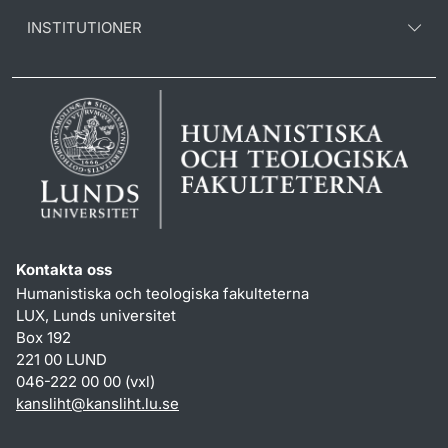
INSTITUTIONER
Kontakta oss
Humanistiska och teologiska fakulteterna
LUX, Lunds universitet
Box 192
221 00 LUND
046-222 00 00 (vxl)
kansliht
@
kansliht.lu
.
se