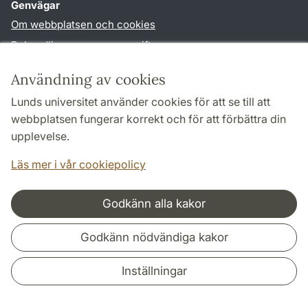
Genvägar
Om webbplatsen och cookies
Behandling av personuppgifter
Tillgänglighetsredogörelse
Användning av cookies
TYPO3-login
Lunds universitet använder cookies för att se till att
webbplatsen fungerar korrekt och för att förbättra din
Följ oss i sociala medier
upplevelse.
Facebook
Youtube
Läs mer i vår cookiepolicy
Godkänn alla kakor
Samarbeten och nätverk
Godkänn nödvändiga kakor
Inställningar