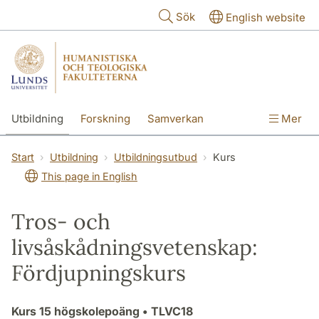
Hoppa till huvudinnehåll
Sök
English website
Utbildning
Forskning
Samverkan
Mer
Kontakt
Om fakulteterna
Start
Utbildning
Utbildningsutbud
Kurs
This page in English
Tros- och
livsåskådningsvetenskap:
Fördjupningskurs
Kurs
15 högskolepoäng
• TLVC18