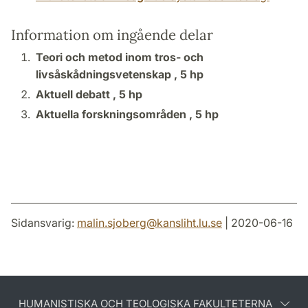
Information om ingående delar
Teori och metod inom tros- och
livsåskådningsvetenskap ,
5 hp
Aktuell debatt ,
5 hp
Aktuella forskningsområden ,
5 hp
Sidansvarig:
malin.sjoberg
@
kansliht.lu
.
se
| 2020-06-16
HUMANISTISKA OCH TEOLOGISKA FAKULTETERNA