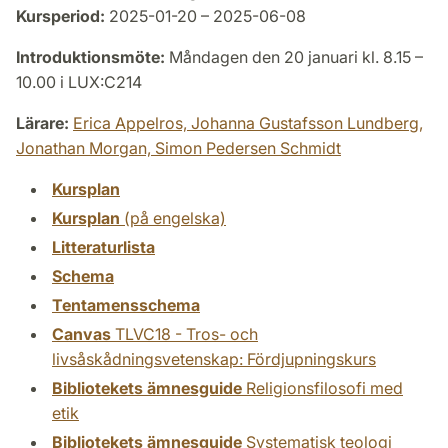
Kursperiod:
2025-01-20 – 2025-06-08
Introduktionsmöte:
Måndagen den 20 januari kl. 8.15 –
10.00 i LUX:C214
Lärare:
Erica Appelros,
Johanna Gustafsson Lundberg,
Jonathan Morgan,
Simon Pedersen Schmidt
Kursplan
Kursplan
(på engelska)
Litteraturlista
Schema
Tentamensschema
Canvas
TLVC18 - Tros- och
livsåskådningsvetenskap: Fördjupningskurs
Bibliotekets ämnesguide
Religionsfilosofi med
etik
Bibliotekets ämnesguide
Systematisk teologi