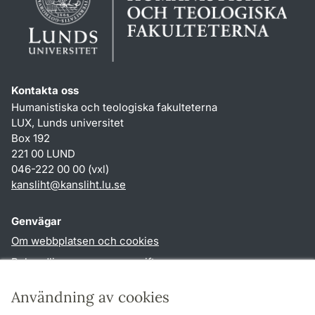
Kontakta oss
Humanistiska och teologiska fakulteterna
LUX, Lunds universitet
Box 192
221 00 LUND
046-222 00 00 (vxl)
kansliht
@
kansliht.lu
.
se
Genvägar
Om webbplatsen och cookies
Behandling av personuppgifter
Tillgänglighetsredogörelse
Användning av cookies
TYPO3-login