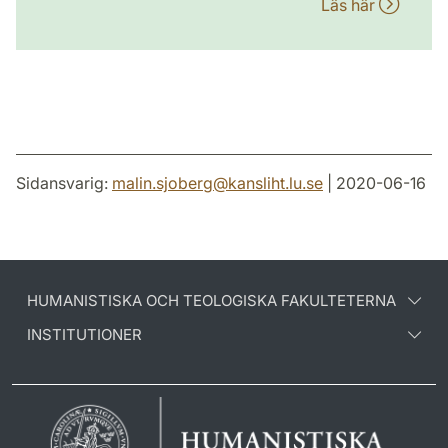
Läs här
Sidansvarig:
malin.sjoberg
@
kansliht.lu
.
se
| 2020-06-16
HUMANISTISKA OCH TEOLOGISKA FAKULTETERNA
INSTITUTIONER