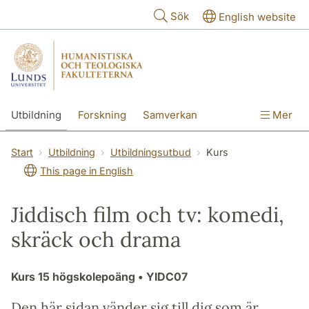
Hoppa till huvudinnehåll
Sök
English website
Utbildning
Forskning
Samverkan
Mer
Kontakt
Om fakulteterna
Start
Utbildning
Utbildningsutbud
Kurs
This page in English
Jiddisch film och tv: komedi,
skräck och drama
Kurs
15 högskolepoäng
• YIDC07
Den här sidan vänder sig till dig som är