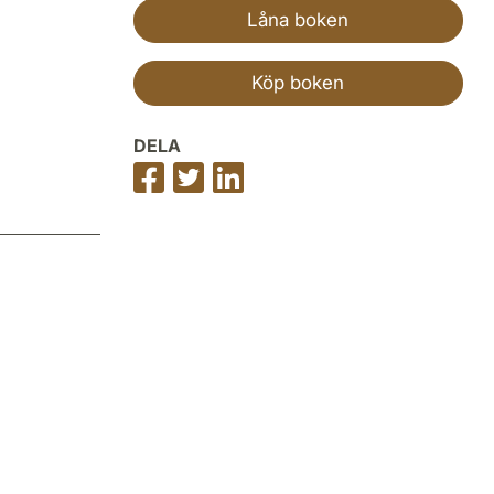
Låna boken
Köp boken
DELA
Dela
Dela
Dela
på
på
på
Facebook
Twitter
LinkedIn