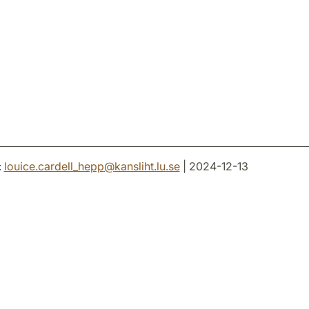
:
louice.cardell_hepp
@
kansliht.lu
.
se
| 2024-12-13