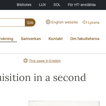
Bibliotek
LUX
SOL
För HT-anställda
English website
Lyssna
Sök
rskning
Samverkan
Kontakt
Om fakulteterna
This page in English
isition in a second