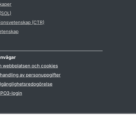
skaper
 (SOL)
gionsvetenskap (CTR)
vetenskap
nvägar
 webbplatsen och cookies
handling av personuppgifter
llgänglighetsredogörelse
PO3-login