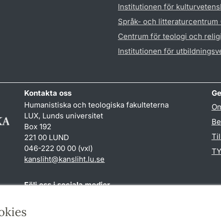
Institutionen för kulturveten
Språk- och litteraturcentrum
Centrum för teologi och reli
Institutionen för utbildnings
Kontakta oss
Ge
Humanistiska och teologiska fakulteterna
Om
LUX, Lunds universitet
Be
Box 192
Ti
221 00 LUND
046-222 00 00 (vxl)
TY
kansliht
@
kansliht.lu
.
se
Följ oss i sociala medier
Facebook
Youtube
okies