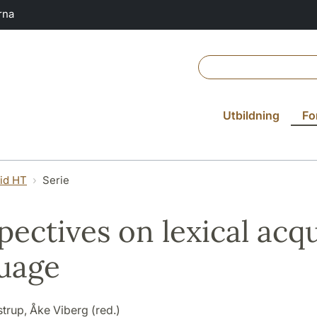
rna
Utbildning
Fo
vid HT
Serie
pectives on lexical acqu
uage
trup, Åke Viberg (red.)