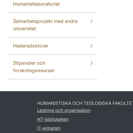
Humanistlaboratoriet
Samarbetsprojekt med andra
universitet
Hedersdoktorer
Stipendier och
forskningsresurser
HUMANISTISKA OCH TEOLOGISKA FAKULTE
Ledning och organisation
HT-biblioteken
IT-enheten