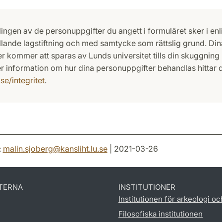
ingen av de personuppgifter du angett i formuläret sker i enl
lande lagstiftning och med samtycke som rättslig grund. Din
er kommer att sparas av Lunds universitet tills din skuggning 
r information om hur dina personuppgifter behandlas hittar 
se/integritet
.
:
malin.sjoberg
@
kansliht.lu
.
se
| 2021-03-26
TERNA
INSTITUTIONER
Institutionen för arkeologi oc
Filosofiska institutionen