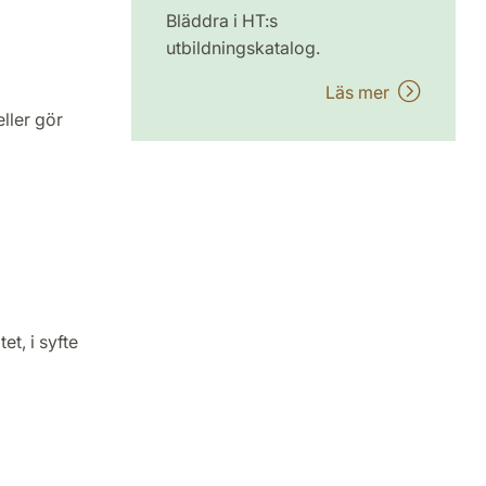
Bläddra i HT:s
utbildningskatalog.
Läs mer
ller gör