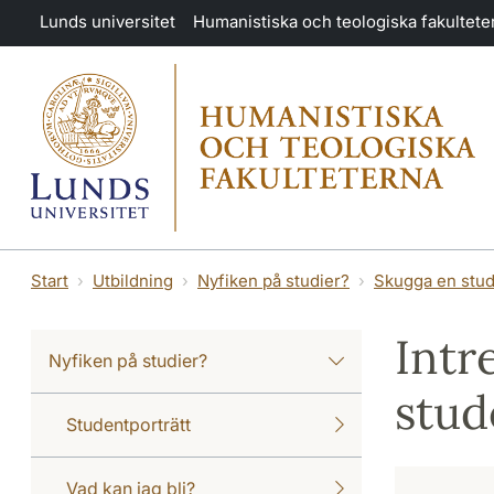
Hoppa till huvudinnehåll
Lunds universitet
Humanistiska och teologiska fakultete
Start
Utbildning
Nyfiken på studier?
Skugga en stu
Intr
Nyfiken på studier?
stud
Studentporträtt
Vad kan jag bli?