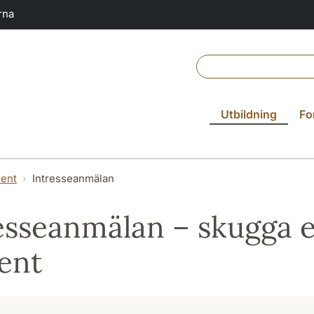
rna
Utbildning
Fo
dent
Intresseanmälan
esseanmälan – skugga 
ent