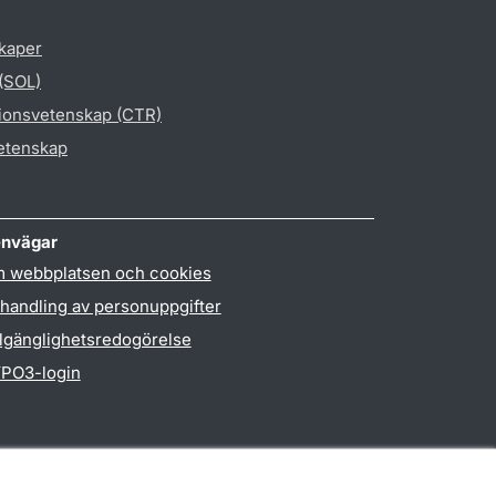
skaper
 (SOL)
gionsvetenskap (CTR)
vetenskap
nvägar
 webbplatsen och cookies
handling av personuppgifter
llgänglighetsredogörelse
PO3-login