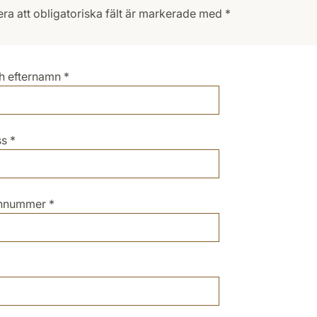
ra att obligatoriska fält är markerade med *
h efternamn
*
ss
*
onnummer
*