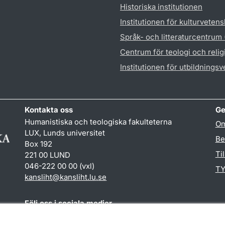
Historiska institutionen
Institutionen för kulturveten
Språk- och litteraturcentrum
Centrum för teologi och reli
Institutionen för utbildnings
Kontakta oss
Ge
Humanistiska och teologiska fakulteterna
Om
LUX, Lunds universitet
Be
Box 192
Ti
221 00 LUND
046-222 00 00 (vxl)
TY
kansliht
@
kansliht.lu
.
se
Följ oss i sociala medier
Facebook
Youtube