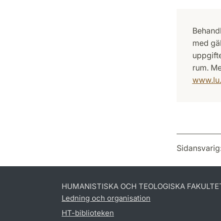
Behandl
med gäl
uppgift
rum. Me
www.lu.
Sidansvarig
HUMANISTISKA OCH TEOLOGISKA FAKULTE
Ledning och organisation
HT-biblioteken