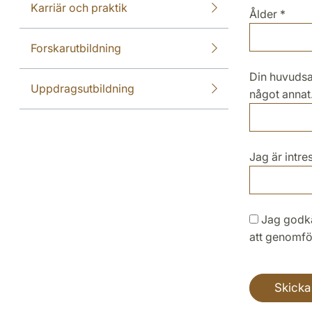
Karriär och praktik
Ålder
*
Forskarutbildning
Din huvudsak
Uppdragsutbildning
något annat
Jag är intr
Jag godkänner att ovanstående uppgifter behandlas av Lunds universitet, i syfte
att genomfö