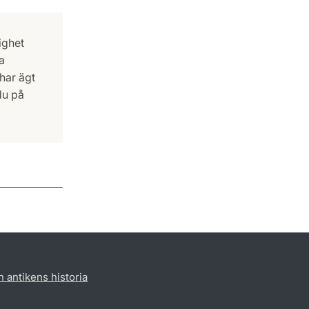
ighet
a
har ägt
du på
h antikens historia