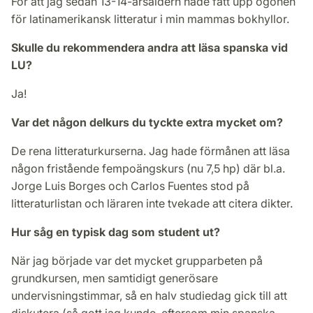
För att jag sedan 13-14-årsåldern hade fått upp ögonen
för latinamerikansk litteratur i min mammas bokhyllor.
Skulle du rekommendera andra att läsa spanska vid
LU?
Ja!
Var det någon delkurs du tyckte extra mycket om?
De rena litteraturkurserna. Jag hade förmånen att läsa
någon fristående fempoängskurs (nu 7,5 hp) där bl.a.
Jorge Luis Borges och Carlos Fuentes stod på
litteraturlistan och läraren inte tvekade att citera dikter.
Hur såg en typisk dag som student ut?
När jag började var det mycket grupparbeten på
grundkursen, men samtidigt generösare
undervisningstimmar, så en halv studiedag gick till att
diskutera (så gott jag kunde, eftersom min spanska