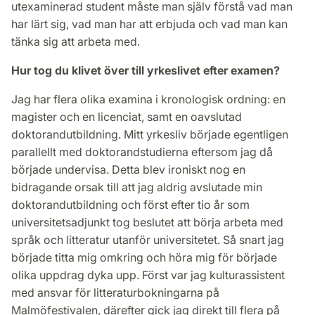
utexaminerad student måste man själv förstå vad man
har lärt sig, vad man har att erbjuda och vad man kan
tänka sig att arbeta med.
Hur tog du klivet över till yrkeslivet efter examen?
Jag har flera olika examina i kronologisk ordning: en
magister och en licenciat, samt en oavslutad
doktorandutbildning. Mitt yrkesliv började egentligen
parallellt med doktorandstudierna eftersom jag då
började undervisa. Detta blev ironiskt nog en
bidragande orsak till att jag aldrig avslutade min
doktorandutbildning och först efter tio år som
universitetsadjunkt tog beslutet att börja arbeta med
språk och litteratur utanför universitetet. Så snart jag
började titta mig omkring och höra mig för började
olika uppdrag dyka upp. Först var jag kulturassistent
med ansvar för litteraturbokningarna på
Malmöfestivalen, därefter gick jag direkt till flera på