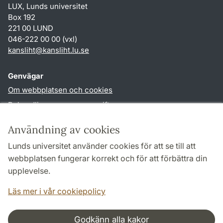
LUX, Lunds universitet
Box 192
221 00 LUND
046-222 00 00 (vxl)
kansliht
@
kansliht.lu
.
se
Genvägar
Om webbplatsen och cookies
Behandling av personuppgifter
Tillgänglighetsredogörelse
Användning av cookies
TYPO3-login
Lunds universitet använder cookies för att se till att
webbplatsen fungerar korrekt och för att förbättra din
Följ oss i sociala medier
upplevelse.
Facebook
Youtube
Läs mer i vår cookiepolicy
Godkänn alla kakor