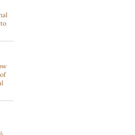
nal
to
how
of
al
å