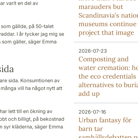
har varit en del av
marauders but
Scandinavia’s natio
museums continue 
 som gällde, på 50-talet
project that image
addar. I år tycker jag mig se
ens som gäller, säger Emma
2026-07-23
Composting and
ida
water cremation: 
the eco credentials 
are sida. Konsumtionen av
alternatives to buri
många vill ha något nytt att
add up
har lett till en ökning av
2026-07-16
Urban fantasy för
bbt och billigt, på bekostnad
om syr kläderna, säger Emma
barn tar
samhällsdebatten p