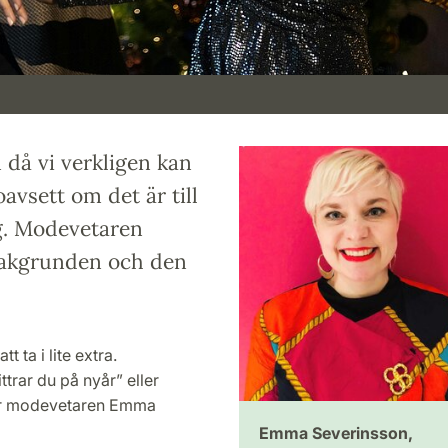
n då vi verkligen kan
avsett om det är till
ng. Modevetaren
akgrunden och den
t ta i lite extra.
trar du på nyår” eller
äger modevetaren Emma
Emma Severinsson,