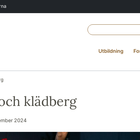
rna
Utbildning
Fo
rg
 och klädberg
cember 2024