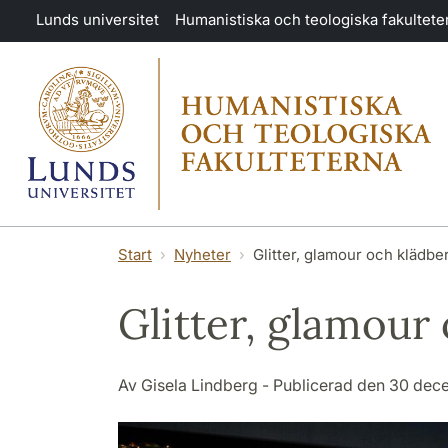
Hoppa till huvudinnehåll
Lunds universitet
Humanistiska och teologiska fakultete
Start
Nyheter
Glitter, glamour och klädbe
Glitter, glamour
Av Gisela Lindberg - Publicerad den 30 de