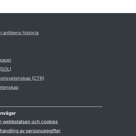
h antikens historia
skaper
 (SOL)
gionsvetenskap (CTR)
vetenskap
nvägar
 webbplatsen och cookies
handling av personuppgifter