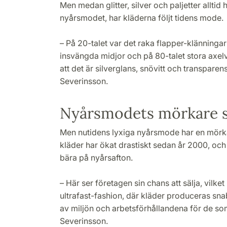
Men medan glitter, silver och paljetter alltid 
nyårsmodet, har kläderna följt tidens mode.
– På 20-talet var det raka flapper-klänningar
insvängda midjor och på 80-talet stora axelv
att det är silverglans, snövitt och transpar
Severinsson.
Nyårsmodets mörkare s
Men nutidens lyxiga nyårsmode har en mörk
kläder har ökat drastiskt sedan år 2000, och 
bära på nyårsafton.
– Här ser företagen sin chans att sälja, vilket 
ultrafast-fashion, där kläder produceras sna
av miljön och arbetsförhållandena för de s
Severinsson.