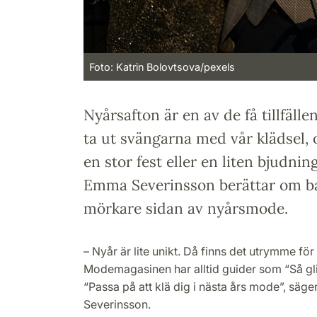
Foto: Katrin Bolovtsova/pexels
Nyårsafton är en av de få tillfälle
ta ut svängarna med vår klädsel, o
en stor fest eller en liten bjudni
Emma Severinsson berättar om b
mörkare sidan av nyårsmode.
– Nyår är lite unikt. Då finns det utrymme för at
Modemagasinen har alltid guider som “Så glit
“Passa på att klä dig i nästa års mode”, s
Severinsson.