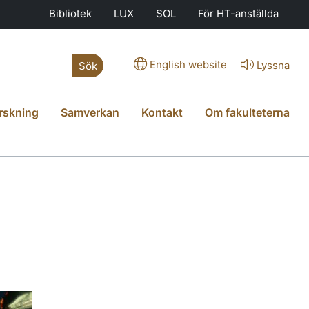
Bibliotek
LUX
SOL
För HT-anställda
English website
Lyssna
Sök
rskning
Samverkan
Kontakt
Om fakulteterna