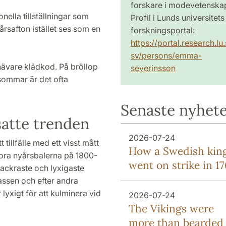
forskare i modevetenska
ionella tillställningar som
Profil i Lunds universitets
årsafton istället ses som en
forskningsportal:
https://portal.research.lu.
sv/persons/emma-
snävare klädkod. På bröllop
severinsson
sommar är det ofta
Senaste nyhet
satte trenden
2026-07-24
t tillfälle med ett visst mått
How a Swedish kin
tora nyårsbalerna på 1800-
went on strike in 1
vackraste och lyxigaste
lassen och efter andra
lyxigt för att kulminera vid
2026-07-24
The Vikings were
more than bearded