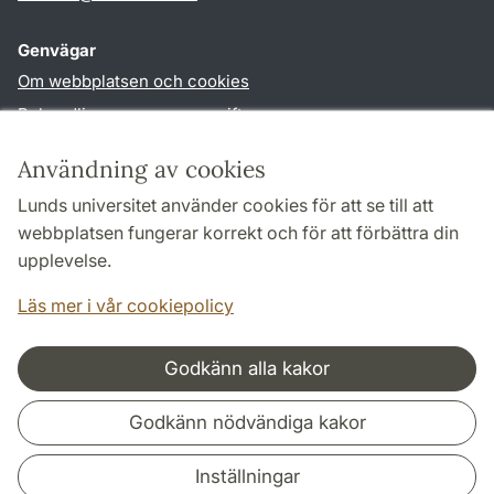
Genvägar
Om webbplatsen och cookies
Behandling av personuppgifter
Tillgänglighetsredogörelse
Användning av cookies
TYPO3-login
Lunds universitet använder cookies för att se till att
webbplatsen fungerar korrekt och för att förbättra din
Följ oss i sociala medier
upplevelse.
Facebook
Youtube
Läs mer i vår cookiepolicy
Godkänn alla kakor
Samarbeten och nätverk
Godkänn nödvändiga kakor
Inställningar