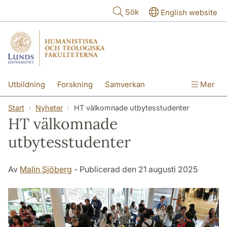
Hoppa till huvudinnehåll
Sök
English website
Utbildning
Forskning
Samverkan
Mer
Kontakt
Om fakulteterna
Start
Nyheter
HT välkomnade utbytesstudenter
HT välkomnade
utbytesstudenter
Av
Malin Sjöberg
- Publicerad den 21 augusti 2025