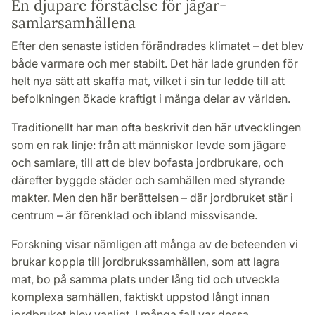
En djupare förståelse för jägar-
samlarsamhällena
Efter den senaste istiden förändrades klimatet – det blev
både varmare och mer stabilt. Det här lade grunden för
helt nya sätt att skaffa mat, vilket i sin tur ledde till att
befolkningen ökade kraftigt i många delar av världen.
Traditionellt har man ofta beskrivit den här utvecklingen
som en rak linje: från att människor levde som jägare
och samlare, till att de blev bofasta jordbrukare, och
därefter byggde städer och samhällen med styrande
makter. Men den här berättelsen – där jordbruket står i
centrum – är förenklad och ibland missvisande.
Forskning visar nämligen att många av de beteenden vi
brukar koppla till jordbrukssamhällen, som att lagra
mat, bo på samma plats under lång tid och utveckla
komplexa samhällen, faktiskt uppstod långt innan
jordbruket blev vanligt. I många fall var dessa