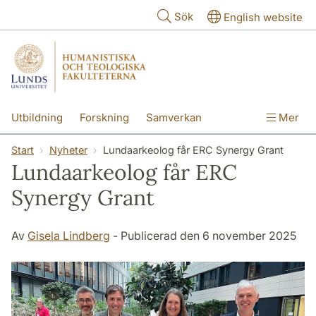
Hoppa till huvudinnehåll
Sök
English website
Utbildning
Forskning
Samverkan
Mer
Kontakt
Om fakulteterna
Start
Nyheter
Lundaarkeolog får ERC Synergy Grant
Lundaarkeolog får ERC
Synergy Grant
Av
Gisela Lindberg
- Publicerad den 6 november 2025