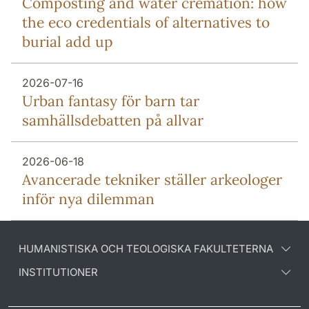
Composting and water cremation: how
the eco credentials of alternatives to
burial add up
2026-07-16
Urban fantasy för barn tar
samhällsdebatten på allvar
2026-06-18
Avancerade tekniker ställer arkeologer
inför nya dilemman
HUMANISTISKA OCH TEOLOGISKA FAKULTETERNA
INSTITUTIONER