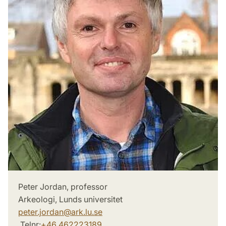
Peter Jordan, professor
Arkeologi, Lunds universitet
peter.jordan
@
ark.lu
.
se
Telnr:
+46 462223189