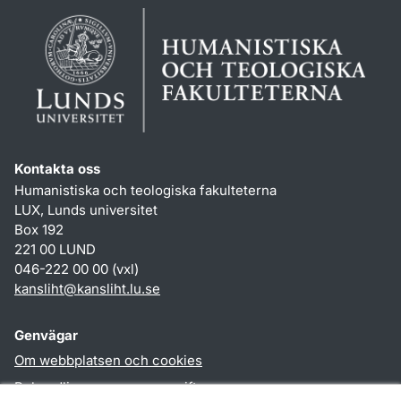
Kontakta oss
Humanistiska och teologiska fakulteterna
LUX, Lunds universitet
Box 192
221 00 LUND
046-222 00 00 (vxl)
kansliht
@
kansliht.lu
.
se
Genvägar
Om webbplatsen och cookies
Behandling av personuppgifter