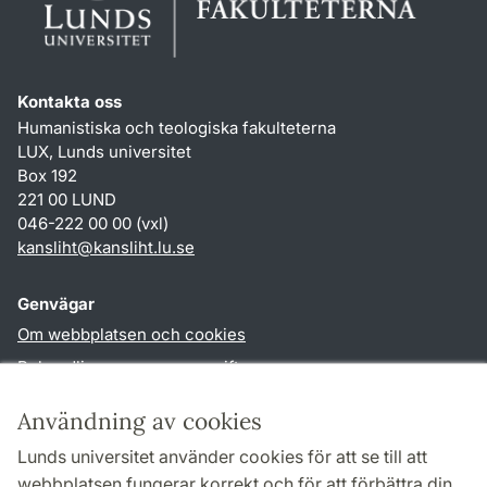
Kontakta oss
Humanistiska och teologiska fakulteterna
LUX, Lunds universitet
Box 192
221 00 LUND
046-222 00 00 (vxl)
kansliht
@
kansliht.lu
.
se
Genvägar
Om webbplatsen och cookies
Behandling av personuppgifter
Tillgänglighetsredogörelse
Användning av cookies
TYPO3-login
Lunds universitet använder cookies för att se till att
webbplatsen fungerar korrekt och för att förbättra din