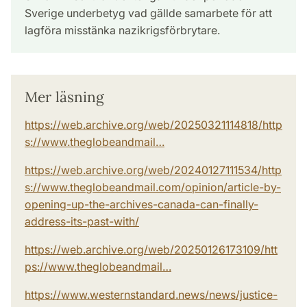
Sverige underbetyg vad gällde samarbete för att
lagföra misstänka nazikrigsförbrytare.
Mer läsning
https://web.archive.org/web/20250321114818/http
s://www.theglobeandmail…
https://web.archive.org/web/20240127111534/http
s://www.theglobeandmail.com/opinion/article-by-
opening-up-the-archives-canada-can-finally-
address-its-past-with/
https://web.archive.org/web/20250126173109/htt
ps://www.theglobeandmail…
https://www.westernstandard.news/news/justice-