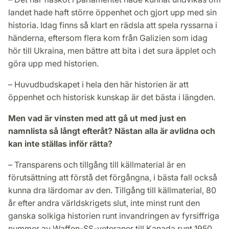
landet hade haft större öppenhet och gjort upp med sin
historia. Idag finns så klart en rädsla att spela ryssarna i
händerna, eftersom flera kom från Galizien som idag
hör till Ukraina, men bättre att bita i det sura äpplet och
göra upp med historien.
– Huvudbudskapet i hela den här historien är att
öppenhet och historisk kunskap är det bästa i längden.
Men vad är vinsten med att gå ut med just en
namnlista så långt efteråt? Nästan alla är avlidna och
kan inte ställas inför rätta?
– Transparens och tillgång till källmaterial är en
förutsättning att förstå det förgångna, i bästa fall också
kunna dra lärdomar av den. Tillgång till källmaterial, 80
år efter andra världskrigets slut, inte minst runt den
ganska solkiga historien runt invandringen av fyrsiffriga
nummer av Waffen-SS-veteraner till Kanada runt 1950