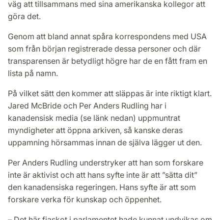
väg att tillsammans med sina amerikanska kollegor att
göra det.
Genom att bland annat spåra korrespondens med USA
som från början registrerade dessa personer och där
transparensen är betydligt högre har de en fått fram en
lista på namn.
På vilket sätt den kommer att släppas är inte riktigt klart.
Jared McBride och Per Anders Rudling har i
kanadensisk media (se länk nedan) uppmuntrat
myndigheter att öppna arkiven, så kanske deras
uppamning hörsammas innan de själva lägger ut den.
Per Anders Rudling understryker att han som forskare
inte är aktivist och att hans syfte inte är att ”sätta dit”
den kanadensiska regeringen. Hans syfte är att som
forskare verka för kunskap och öppenhet.
– Det här fiaskot i parlamentet hade kunnat undvikas om