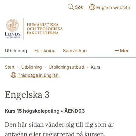
Hoppa till huvudinnehåll
Sök
English website
Utbildning
Forskning
Samverkan
Mer
Kontakt
Om fakulteterna
Start
Utbildning
Utbildningsutbud
Kurs
This page in English
Engelska 3
Kurs
15 högskolepoäng
• ÄEND03
Den här sidan vänder sig till dig som är
antagen eller registrerad på kursen.