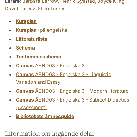
Lärare:
Barbara Barrow,
Henrik Gyllstad,
Joyce Kling,
David Lorenz,
Ellen Turner
Kursplan
Kursplan
(på engelska)
Litteraturlista
Schema
Tentamensschema
Canvas
ÄEND03 - Engelska 3
Canvas
ÄEND03 - Engelska 3 - Linguistic
Variation and Essay
Canvas
ÄEND03 - Engelska 3 - Modern literature
Canvas
ÄEND03 - Engelska 3 - Subject Didactics
(Assessment)
Bibliotekets ämnesguide
Information om ingående delar