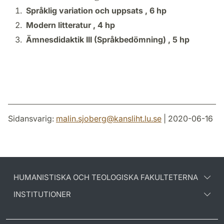
Språklig variation och uppsats ,
6 hp
Modern litteratur ,
4 hp
Ämnesdidaktik III (Språkbedömning) ,
5 hp
Sidansvarig:
malin.sjoberg
@
kansliht.lu
.
se
| 2020-06-16
HUMANISTISKA OCH TEOLOGISKA FAKULTETERNA
INSTITUTIONER