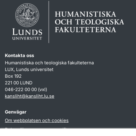
Kontakta oss
Humanistiska och teologiska fakulteterna
LUX, Lunds universitet
Box 192
221 00 LUND
046-222 00 00 (vxl)
kansliht
@
kansliht.lu
.
se
Genvägar
Om webbplatsen och cookies
Behandling av personuppgifter