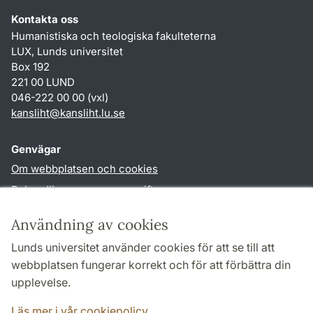
Kontakta oss
Humanistiska och teologiska fakulteterna
LUX, Lunds universitet
Box 192
221 00 LUND
046-222 00 00 (vxl)
kansliht
@
kansliht.lu
.
se
Genvägar
Om webbplatsen och cookies
Behandling av personuppgifter
Tillgänglighetsredogörelse
Användning av cookies
TYPO3-login
Lunds universitet använder cookies för att se till att
webbplatsen fungerar korrekt och för att förbättra din
Följ oss i sociala medier
upplevelse.
Facebook
Youtube
Läs mer i vår cookiepolicy