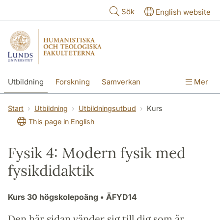
Hoppa till huvudinnehåll
Sök
English website
Utbildning
Forskning
Samverkan
Mer
Kontakt
Om fakulteterna
Start
Utbildning
Utbildningsutbud
Kurs
This page in English
Fysik 4: Modern fysik med
fysikdidaktik
Kurs
30 högskolepoäng
• ÄFYD14
Den här sidan vänder sig till dig som är