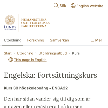
Hoppa till huvudinnehåll
Sök
English website
Utbildning
Forskning
Samverkan
Mer
Kontakt
Om fakulteterna
Start
Utbildning
Utbildningsutbud
Kurs
This page in English
Engelska: Fortsättningskurs
Kurs
30 högskolepoäng
• ENGA22
Den här sidan vänder sig till dig som är
antagen eller registrerad på kursen.