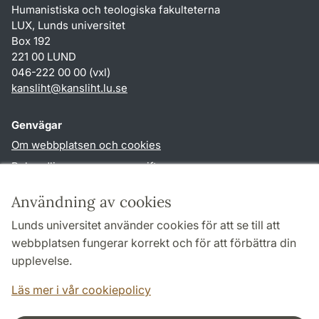
Humanistiska och teologiska fakulteterna
LUX, Lunds universitet
Box 192
221 00 LUND
046-222 00 00 (vxl)
kansliht
@
kansliht.lu
.
se
Genvägar
Om webbplatsen och cookies
Behandling av personuppgifter
Tillgänglighetsredogörelse
Användning av cookies
TYPO3-login
Lunds universitet använder cookies för att se till att
webbplatsen fungerar korrekt och för att förbättra din
Följ oss i sociala medier
upplevelse.
Facebook
Youtube
Läs mer i vår cookiepolicy