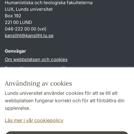
Humanistiska och teologiska fakulteterna
LUX, Lunds universitet
Box 192
221 00 LUND
046-222 00 00 (vxl)
kansliht
@
kansliht.lu
.
se
Genvägar
Om webbplatsen och cookies
Behandling av personuppgifter
Tillgänglighetsredogörelse
Användning av cookies
TYPO3-login
Lunds universitet använder cookies för att se till att
webbplatsen fungerar korrekt och för att förbättra din
Följ oss i sociala medier
upplevelse.
Facebook
Youtube
Läs mer i vår cookiepolicy