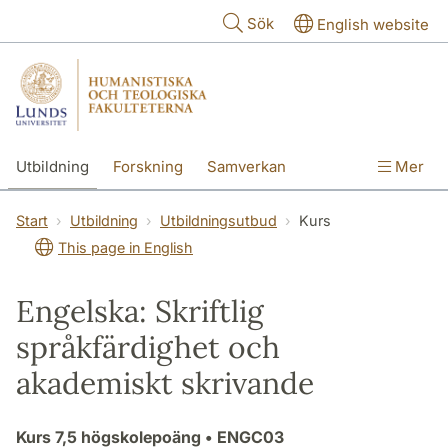
Hoppa till huvudinnehåll
Sök
English website
Utbildning
Forskning
Samverkan
Mer
Kontakt
Om fakulteterna
Start
Utbildning
Utbildningsutbud
Kurs
This page in English
Engelska: Skriftlig
språkfärdighet och
akademiskt skrivande
Kurs
7,5 högskolepoäng
• ENGC03