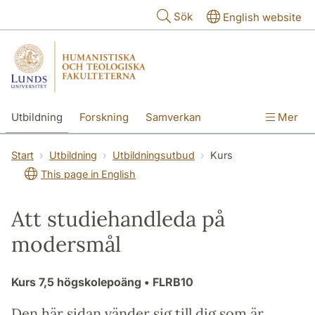
Hoppa till huvudinnehåll
Sök
English website
Utbildning
Forskning
Samverkan
Mer
Kontakt
Om fakulteterna
Start
Utbildning
Utbildningsutbud
Kurs
This page in English
Att studiehandleda på
modersmål
Kurs
7,5 högskolepoäng
• FLRB10
Den här sidan vänder sig till dig som är