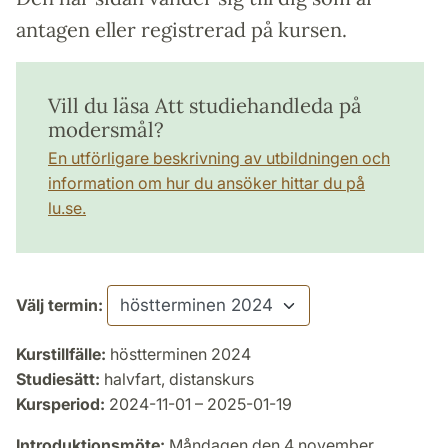
antagen eller registrerad på kursen.
Vill du läsa Att studiehandleda på
modersmål?
En utförligare beskrivning av utbildningen och
information om hur du ansöker hittar du på
lu.se.
Välj termin:
Kurstillfälle:
höstterminen 2024
Studiesätt:
halvfart, distanskurs
Kursperiod:
2024-11-01 – 2025-01-19
Introduktionsmöte:
Måndagen den 4 november