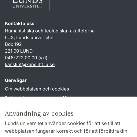
Kontakta oss
Humanistiska och teologiska fakulteterna
LUX, Lunds universitet
Box 192
221 00 LUND
046-222 00 00 (vxl)
kansliht
@
kansliht.lu
.
se
Genvägar
Om webbplatsen och cookies
Behandling av personuppgifter
Tillgänglighetsredogörelse
Användning av cookies
TYPO3-login
Lunds universitet använder cookies för att se till att
webbplatsen fungerar korrekt och för att förbättra din
Följ oss i sociala medier