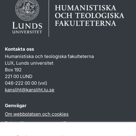
Kontakta oss
Humanistiska och teologiska fakulteterna
LUX, Lunds universitet
Box 192
221 00 LUND
046-222 00 00 (vxl)
kansliht
@
kansliht.lu
.
se
Genvägar
Om webbplatsen och cookies
Behandling av personuppgifter
Tillgänglighetsredogörelse