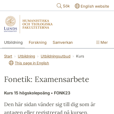
Hoppa till huvudinnehåll
Sök
English website
Utbildning
Forskning
Samverkan
Mer
Kontakt
Om fakulteterna
Start
Utbildning
Utbildningsutbud
Kurs
This page in English
Fonetik: Examensarbete
Kurs
15 högskolepoäng
• FONK23
Den här sidan vänder sig till dig som är
antagen eller registrerad på kursen.