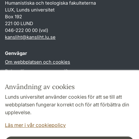
Humanistiska och teologiska fakulteterna
LUX, Lunds universitet
Box 192
221 00 LUND
046-222 00 00 (vxl)
kansliht
@
kansliht.lu
.
se
Genvägar
Om webbplatsen och cookies
Behandling av personuppgifter
Tillgänglighetsredogörelse
Användning av cookies
TYPO3-login
Lunds universitet använder cookies för att se till att
webbplatsen fungerar korrekt och för att förbättra din
Följ oss i sociala medier
upplevelse.
Facebook
Youtube
Läs mer i vår cookiepolicy