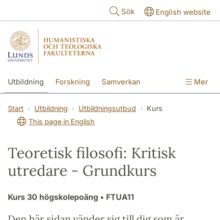
Hoppa till huvudinnehåll
Sök
English website
Utbildning
Forskning
Samverkan
Mer
Kontakt
Om fakulteterna
Start
Utbildning
Utbildningsutbud
Kurs
This page in English
Teoretisk filosofi: Kritisk
utredare - Grundkurs
Kurs
30 högskolepoäng
• FTUA11
Den här sidan vänder sig till dig som är