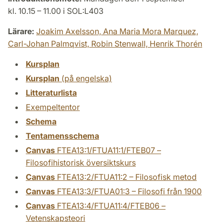
kl. 10.15 – 11.00 i SOL:L403
Lärare:
Joakim Axelsson,
Ana Maria Mora Marquez,
Carl-Johan Palmqvist,
Robin Stenwall,
Henrik Thorén
Kursplan
Kursplan
(på engelska)
Litteraturlista
Exempeltentor
Schema
Tentamensschema
Canvas
FTEA13:1/FTUA11:1/FTEB07 –
Filosofihistorisk översiktskurs
Canvas
FTEA13:2/FTUA11:2 – Filosofisk metod
Canvas
FTEA13:3/FTUA01:3 – Filosofi från 1900
Canvas
FTEA13:4/FTUA11:4/FTEB06 –
Vetenskapsteori